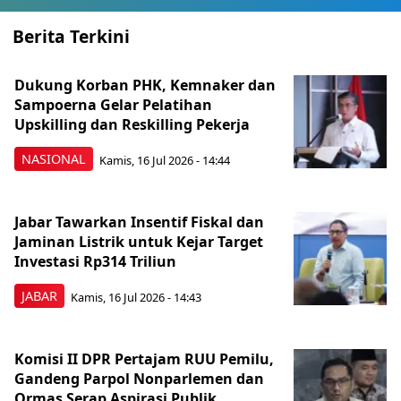
Berita Terkini
Dukung Korban PHK, Kemnaker dan
Sampoerna Gelar Pelatihan
Upskilling dan Reskilling Pekerja
NASIONAL
Kamis, 16 Jul 2026 - 14:44
Jabar Tawarkan Insentif Fiskal dan
Jaminan Listrik untuk Kejar Target
Investasi Rp314 Triliun
JABAR
Kamis, 16 Jul 2026 - 14:43
Komisi II DPR Pertajam RUU Pemilu,
Gandeng Parpol Nonparlemen dan
Ormas Serap Aspirasi Publik