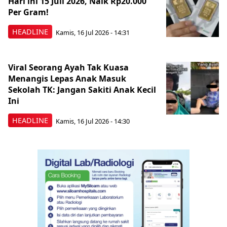
Hari ini 15 Juli 2026, Naik Rp20.000
Per Gram!
HEADLINE
Kamis, 16 Jul 2026 - 14:31
Viral Seorang Ayah Tak Kuasa
Menangis Lepas Anak Masuk
Sekolah TK: Jangan Sakiti Anak Kecil
Ini
HEADLINE
Kamis, 16 Jul 2026 - 14:30