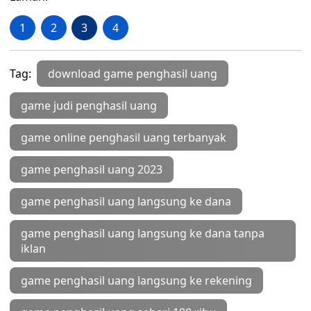
1
2
3
4
Tag:
download game penghasil uang
game judi penghasil uang
game online penghasil uang terbanyak
game penghasil uang 2023
game penghasil uang langsung ke dana
game penghasil uang langsung ke dana tanpa
iklan
game penghasil uang langsung ke rekening