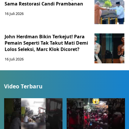
Sama Restorasi Candi Prambanan
16 Juli 2026
John Herdman Bikin Terkejut! Para
Pemain Seperti Tak Takut Mati Demi
Lolos Seleksi, Marc Klok Dicoret?
16 Juli 2026
Video Terbaru