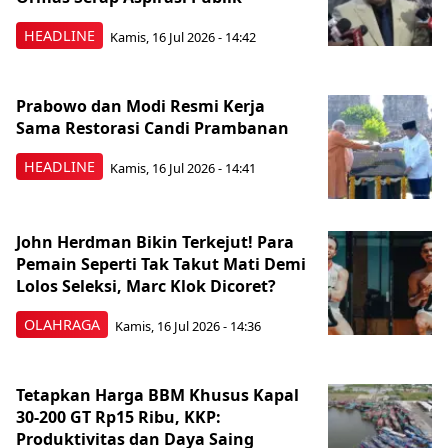
HEADLINE
Kamis, 16 Jul 2026 - 14:42
Prabowo dan Modi Resmi Kerja
Sama Restorasi Candi Prambanan
HEADLINE
Kamis, 16 Jul 2026 - 14:41
John Herdman Bikin Terkejut! Para
Pemain Seperti Tak Takut Mati Demi
Lolos Seleksi, Marc Klok Dicoret?
OLAHRAGA
Kamis, 16 Jul 2026 - 14:36
Tetapkan Harga BBM Khusus Kapal
30-200 GT Rp15 Ribu, KKP:
Produktivitas dan Daya Saing