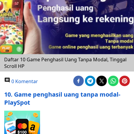
Daftar 10 Game Penghasil Uang Tanpa Modal, Tinggal
Scroll HP
0 Komentar
10. Game penghasil uang tanpa modal-
PlaySpot