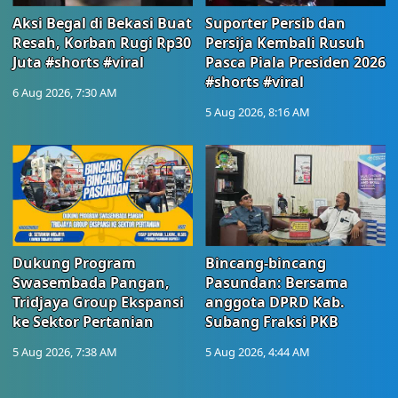
Aksi Begal di Bekasi Buat
Suporter Persib dan
Resah, Korban Rugi Rp30
Persija Kembali Rusuh
Juta #shorts #viral
Pasca Piala Presiden 2026
#shorts #viral
6 Aug 2026, 7:30 AM
5 Aug 2026, 8:16 AM
Dukung Program
Bincang-bincang
Swasembada Pangan,
Pasundan: Bersama
Tridjaya Group Ekspansi
anggota DPRD Kab.
ke Sektor Pertanian
Subang Fraksi PKB
5 Aug 2026, 7:38 AM
5 Aug 2026, 4:44 AM