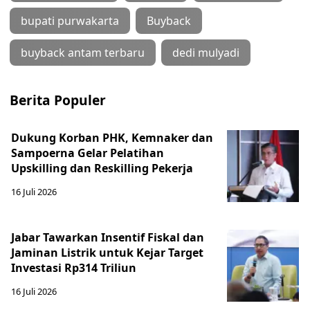
bupati purwakarta
Buyback
buyback antam terbaru
dedi mulyadi
Berita Populer
Dukung Korban PHK, Kemnaker dan
Sampoerna Gelar Pelatihan
Upskilling dan Reskilling Pekerja
16 Juli 2026
Jabar Tawarkan Insentif Fiskal dan
Jaminan Listrik untuk Kejar Target
Investasi Rp314 Triliun
16 Juli 2026