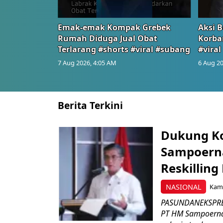
Emak-emak Kompak Grebek
Aksi B
Rumah Diduga Jual Obat
Korba
Terlarang #shorts #viral #subang
#viral
7 Aug 2026, 4:05 AM
6 Aug 20
Berita Terkini
Dukung K
Sampoerna
Reskilling
NASIONAL
Kami
PASUNDANEKSPRES
PT HM Sampoerna