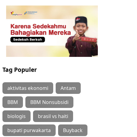
Tag Populer
aktivitas ekonomi
Antam
BBM
BBM Nonsubsidi
biologis
brasil vs haiti
bupati purwakarta
Buyback