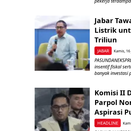
pekerja terdampa
Jabar Tawa
Listrik un
Triliun
JABAR
Kamis, 16 
PASUNDANEKSPRES
insentif fiskal s
banyak investasi 
Komisi II
Parpol No
Aspirasi P
HEADLINE
Kami