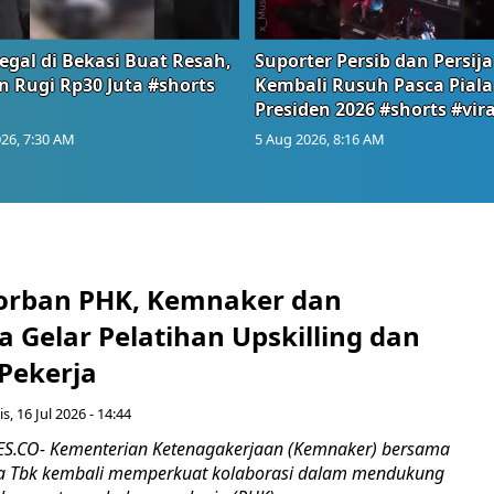
egal di Bekasi Buat Resah,
Suporter Persib dan Persija
n Rugi Rp30 Juta #shorts
Kembali Rusuh Pasca Piala
Presiden 2026 #shorts #vira
26, 7:30 AM
5 Aug 2026, 8:16 AM
orban PHK, Kemnaker dan
 Gelar Pelatihan Upskilling dan
 Pekerja
s, 16 Jul 2026 - 14:44
.CO- Kementerian Ketenagakerjaan (Kemnaker) bersama
 Tbk kembali memperkuat kolaborasi dalam mendukung