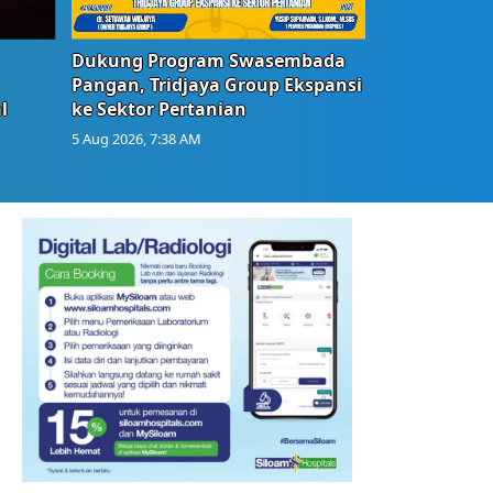
Dukung Program Swasembada
Pangan, Tridjaya Group Ekspansi
l
ke Sektor Pertanian
5 Aug 2026, 7:38 AM