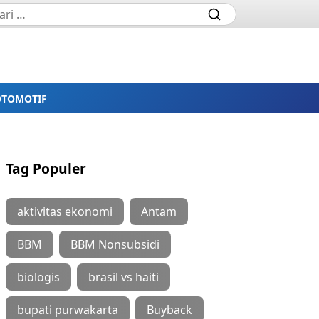
OTOMOTIF
Tag Populer
aktivitas ekonomi
Antam
BBM
BBM Nonsubsidi
biologis
brasil vs haiti
bupati purwakarta
Buyback