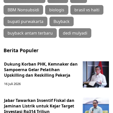
BBM Nonsubsidi
biologis
brasil vs haiti
bupati purwakarta
Buyback
buyback antam terbaru
dedi mulyadi
Berita Populer
Dukung Korban PHK, Kemnaker dan
Sampoerna Gelar Pelatihan
Upskilling dan Reskilling Pekerja
16 Juli 2026
Jabar Tawarkan Insentif Fiskal dan
Jaminan Listrik untuk Kejar Target
Investasi Rp314 Triliun