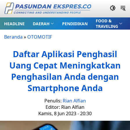
FOOD &
HEADLINE
DAERAH
PENDIDIKAN
TRAVELING
Beranda
»
OTOMOTIF
Daftar Aplikasi Penghasil
Uang Cepat Meningkatkan
Penghasilan Anda dengan
Smartphone Anda
Penulis:
Rian Alfian
Editor: Rian Alfian
Kamis, 8 Jun 2023 - 20:30