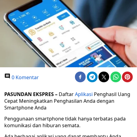
0 Komentar
PASUNDAN EKSPRES –
Daftar
Aplikasi
Penghasil Uang
Cepat Meningkatkan Penghasilan Anda dengan
Smartphone Anda
Penggunaan smartphone tidak hanya terbatas pada
komunikasi dan hiburan semata.
Ada berbagai aplikasi yang dapat membantu Anda