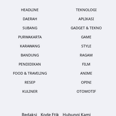
HEADLINE
TEKNOLOGI
DAERAH
APLIKASI
SUBANG
GADGET & TEKNO
PURWAKARTA
GAME
KARAWANG
STYLE
BANDUNG
RAGAM
PENDIDIKAN
FILM
FOOD & TRAVELING
ANIME
RESEP
OPINI
KULINER
OTOMOTIF
Redaksi
Kode Etik
Hubungi Kami