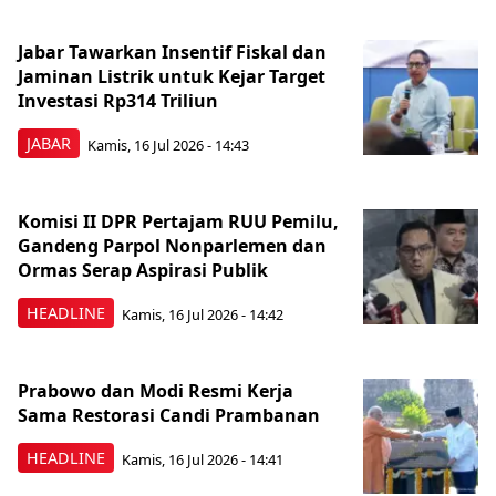
Jabar Tawarkan Insentif Fiskal dan
Jaminan Listrik untuk Kejar Target
Investasi Rp314 Triliun
JABAR
Kamis, 16 Jul 2026 - 14:43
Komisi II DPR Pertajam RUU Pemilu,
Gandeng Parpol Nonparlemen dan
Ormas Serap Aspirasi Publik
HEADLINE
Kamis, 16 Jul 2026 - 14:42
Prabowo dan Modi Resmi Kerja
Sama Restorasi Candi Prambanan
HEADLINE
Kamis, 16 Jul 2026 - 14:41