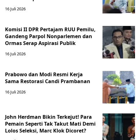
16 Juli 2026
Komisi II DPR Pertajam RUU Pemilu,
Gandeng Parpol Nonparlemen dan
Ormas Serap Aspirasi Publik
16 Juli 2026
Prabowo dan Modi Resmi Kerja
Sama Restorasi Candi Prambanan
16 Juli 2026
John Herdman Bikin Terkejut! Para
Pemain Seperti Tak Takut Mati Demi
Lolos Seleksi, Marc Klok Dicoret?