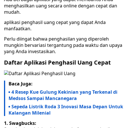
menghasilkan uang secara online dengan cepat dan
mudah.
aplikasi penghasil uang cepat yang dapat Anda
manfaatkan.
Perlu diingat bahwa penghasilan yang diperoleh
mungkin bervariasi tergantung pada waktu dan upaya
yang Anda investasikan.
Daftar Aplikasi Penghasil Uang Cepat
Baca Juga:
4 Resep Kue Gulung Kekinian yang Terkenal di
Medsos Sampai Mancanegara
Sepeda Listrik Roda 3 Inovasi Masa Depan Untuk
Kalangan Milenial
1. Swagbucks: