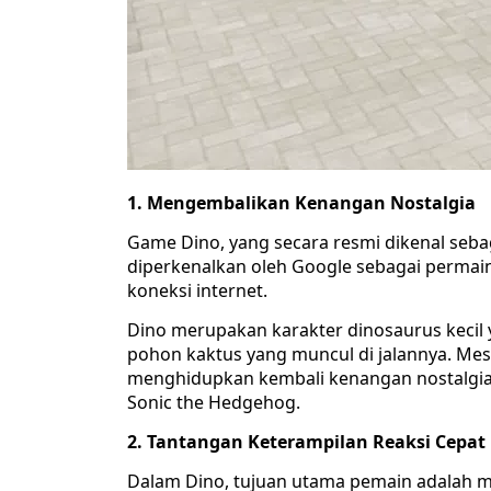
1. Mengembalikan Kenangan Nostalgia
Game Dino, yang secara resmi dikenal seba
diperkenalkan oleh Google sebagai permain
koneksi internet.
Dino merupakan karakter dinosaurus kecil
pohon kaktus yang muncul di jalannya. Mesk
menghidupkan kembali kenangan nostalgia 
Sonic the Hedgehog.
2. Tantangan Keterampilan Reaksi Cepat
Dalam Dino, tujuan utama pemain adalah m