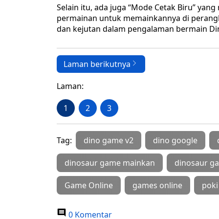
Selain itu, ada juga “Mode Cetak Biru” y
permainan untuk memainkannya di perangkat
dan kejutan dalam pengalaman bermain Di
Laman berikutnya
Laman:
1
2
3
Tag:
dino game v2
dino google
dinosaur game mainkan
dinosaur g
Game Online
games online
pok
0 Komentar