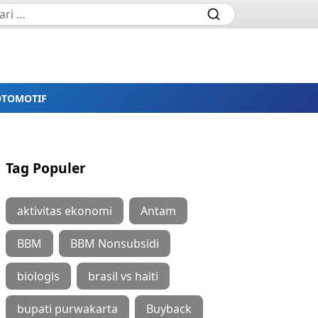
OTOMOTIF
Tag Populer
aktivitas ekonomi
Antam
BBM
BBM Nonsubsidi
biologis
brasil vs haiti
bupati purwakarta
Buyback