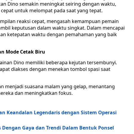
tan Dino semakin meningkat seiring dengan waktu,
cepat untuk melompat pada saat yang tepat.
rampilan reaksi cepat, mengasah kemampuan pemain
bil keputusan dalam waktu singkat. Dalam mencapai
kan ketepatan waktu dengan pemahaman yang baik
n Mode Cetak Biru
inan Dino memiliki beberapa kejutan tersembunyi.
apat diakses dengan menekan tombol spasi saat
 menjadi suasana malam yang gelap, menantang
ereka dan meningkatkan fokus.
n Keandalan Legendaris dengan Sistem Operasi
s Dengan Gaya dan Trendi Dalam Bentuk Ponsel