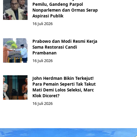
Pemilu, Gandeng Parpol
Nonparlemen dan Ormas Serap
Aspirasi Publik
16 Juli 2026
Prabowo dan Modi Resmi Kerja
Sama Restorasi Candi
Prambanan
16 Juli 2026
John Herdman Bikin Terkejut!
Para Pemain Seperti Tak Takut
Mati Demi Lolos Seleksi, Marc
Klok Dicoret?
16 Juli 2026