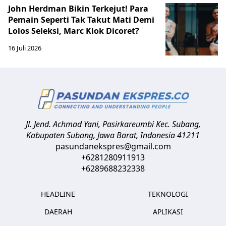
John Herdman Bikin Terkejut! Para
Pemain Seperti Tak Takut Mati Demi
Lolos Seleksi, Marc Klok Dicoret?
16 Juli 2026
Jl. Jend. Achmad Yani, Pasirkareumbi
Kec. Subang,
Kabupaten Subang, Jawa Barat
,
Indonesia
41211
pasundanekspres@gmail.com
+6281280911913
+6289688232338
HEADLINE
TEKNOLOGI
DAERAH
APLIKASI