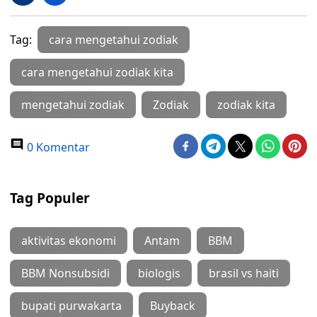
Tag:
cara mengetahui zodiak
cara mengetahui zodiak kita
mengetahui zodiak
Zodiak
zodiak kita
0 Komentar
Tag Populer
aktivitas ekonomi
Antam
BBM
BBM Nonsubsidi
biologis
brasil vs haiti
bupati purwakarta
Buyback