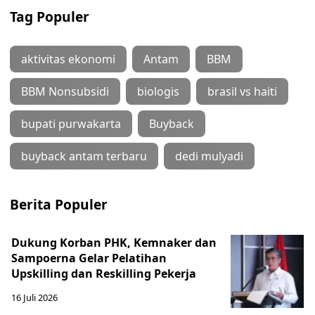
Tag Populer
aktivitas ekonomi
Antam
BBM
BBM Nonsubsidi
biologis
brasil vs haiti
bupati purwakarta
Buyback
buyback antam terbaru
dedi mulyadi
Berita Populer
Dukung Korban PHK, Kemnaker dan
Sampoerna Gelar Pelatihan
Upskilling dan Reskilling Pekerja
16 Juli 2026