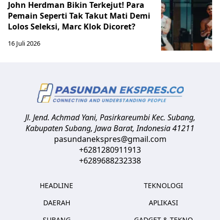
John Herdman Bikin Terkejut! Para
Pemain Seperti Tak Takut Mati Demi
Lolos Seleksi, Marc Klok Dicoret?
16 Juli 2026
Jl. Jend. Achmad Yani, Pasirkareumbi
Kec. Subang,
Kabupaten Subang, Jawa Barat
,
Indonesia
41211
pasundanekspres@gmail.com
+6281280911913
+6289688232338
HEADLINE
TEKNOLOGI
DAERAH
APLIKASI
SUBANG
GADGET & TEKNO