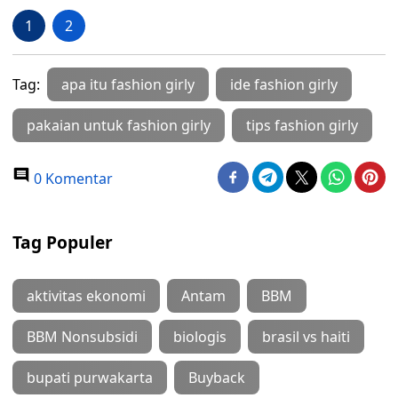
1
2
Tag:
apa itu fashion girly
ide fashion girly
pakaian untuk fashion girly
tips fashion girly
0 Komentar
Tag Populer
aktivitas ekonomi
Antam
BBM
BBM Nonsubsidi
biologis
brasil vs haiti
bupati purwakarta
Buyback