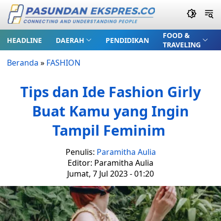
FOOD &
HEADLINE
DAERAH
PENDIDIKAN
TRAVELING
Beranda
»
FASHION
Tips dan Ide Fashion Girly
Buat Kamu yang Ingin
Tampil Feminim
Penulis:
Paramitha Aulia
Editor: Paramitha Aulia
Jumat, 7 Jul 2023 - 01:20