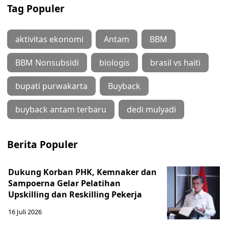
Tag Populer
aktivitas ekonomi
Antam
BBM
BBM Nonsubsidi
biologis
brasil vs haiti
bupati purwakarta
Buyback
buyback antam terbaru
dedi mulyadi
Berita Populer
Dukung Korban PHK, Kemnaker dan
Sampoerna Gelar Pelatihan
Upskilling dan Reskilling Pekerja
16 Juli 2026