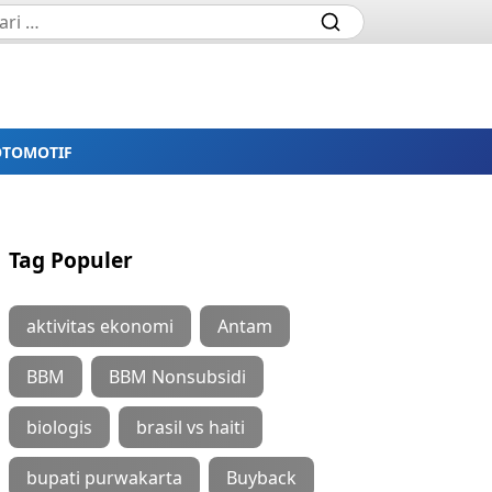
OTOMOTIF
Tag Populer
aktivitas ekonomi
Antam
BBM
BBM Nonsubsidi
biologis
brasil vs haiti
bupati purwakarta
Buyback