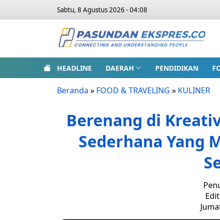
Sabtu, 8 Agustus 2026 - 04:08
HEADLINE
DAERAH
PENDIDIKAN
F
Beranda
»
FOOD & TRAVELING
»
KULINER
Berenang di Kreati
Sederhana Yang 
S
Penu
Edit
Jumat