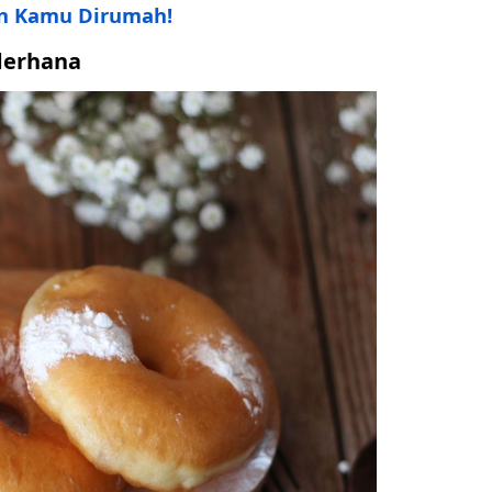
n Kamu Dirumah!
derhana