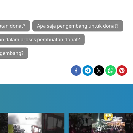
atan donat?
Apa saja pengembang untuk donat?
akan dalam proses pembuatan donat?
engembang?