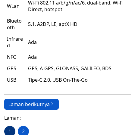
Wi-Fi 802.11 a/b/g/n/ac/6, dual-band, Wi-Fi
WLan
Direct, hotspot
Blueto
5.1, A2DP, LE, aptX HD
oth
Infrare
Ada
d
NFC
Ada
GPS
GPS, A-GPS, GLONASS, GALILEO, BDS
USB
Tipe-C 2.0, USB On-The-Go
Laman berikutnya
Laman:
1
2