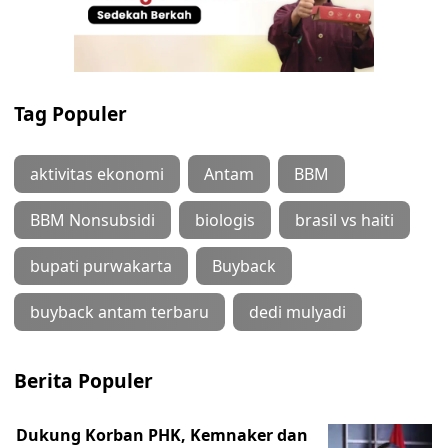
Tag Populer
aktivitas ekonomi
Antam
BBM
BBM Nonsubsidi
biologis
brasil vs haiti
bupati purwakarta
Buyback
buyback antam terbaru
dedi mulyadi
Berita Populer
Dukung Korban PHK, Kemnaker dan