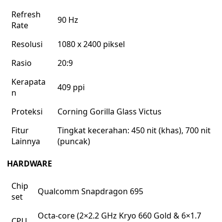
Refresh
90 Hz
Rate
Resolusi
1080 x 2400 piksel
Rasio
20:9
Kerapata
409 ppi
n
Proteksi
Corning Gorilla Glass Victus
Fitur
Tingkat kecerahan: 450 nit (khas), 700 nit
Lainnya
(puncak)
HARDWARE
Chip
Qualcomm Snapdragon 695
set
Octa-core (2×2.2 GHz Kryo 660 Gold & 6×1.7
CPU