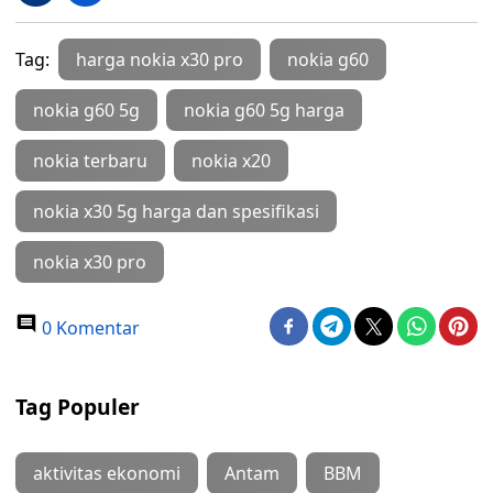
Tag:
harga nokia x30 pro
nokia g60
nokia g60 5g
nokia g60 5g harga
nokia terbaru
nokia x20
nokia x30 5g harga dan spesifikasi
nokia x30 pro
0 Komentar
Tag Populer
aktivitas ekonomi
Antam
BBM