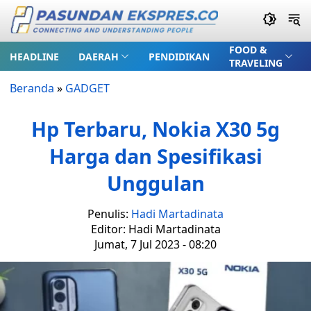
FOOD &
HEADLINE
DAERAH
PENDIDIKAN
TRAVELING
Beranda
»
GADGET
Hp Terbaru, Nokia X30 5g
Harga dan Spesifikasi
Unggulan
Penulis:
Hadi Martadinata
Editor: Hadi Martadinata
Jumat, 7 Jul 2023 - 08:20