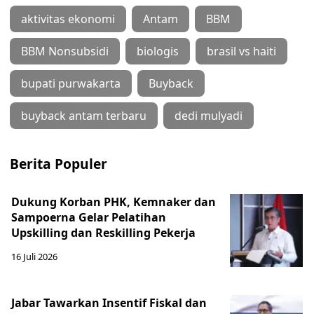
aktivitas ekonomi
Antam
BBM
BBM Nonsubsidi
biologis
brasil vs haiti
bupati purwakarta
Buyback
buyback antam terbaru
dedi mulyadi
Berita Populer
Dukung Korban PHK, Kemnaker dan
Sampoerna Gelar Pelatihan
Upskilling dan Reskilling Pekerja
16 Juli 2026
Jabar Tawarkan Insentif Fiskal dan