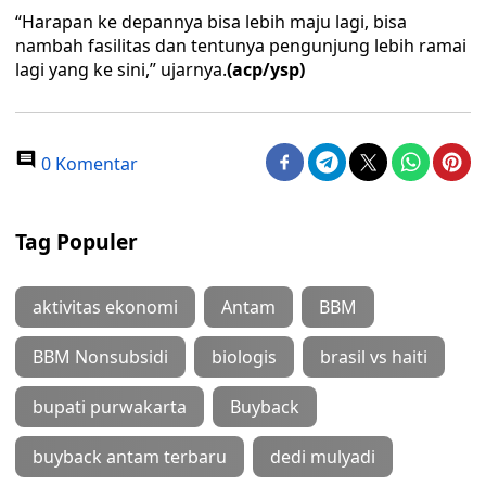
“Harapan ke depannya bisa lebih maju lagi, bisa
nambah fasilitas dan tentunya pengunjung lebih ramai
lagi yang ke sini,” ujarnya.
(acp/ysp)
0 Komentar
Tag Populer
aktivitas ekonomi
Antam
BBM
BBM Nonsubsidi
biologis
brasil vs haiti
bupati purwakarta
Buyback
buyback antam terbaru
dedi mulyadi