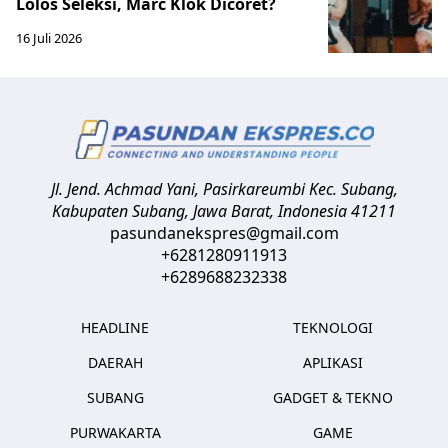
Lolos Seleksi, Marc Klok Dicoret?
16 Juli 2026
Jl. Jend. Achmad Yani, Pasirkareumbi
Kec. Subang,
Kabupaten Subang, Jawa Barat
,
Indonesia
41211
pasundanekspres@gmail.com
+6281280911913
+6289688232338
HEADLINE
TEKNOLOGI
DAERAH
APLIKASI
SUBANG
GADGET & TEKNO
PURWAKARTA
GAME