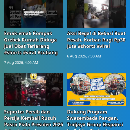
Emak-emak Kompak
Aksi Begal di Bekasi Buat
Grebek Rumah Diduga
Resah, Korban Rugi Rp30
Jual Obat Terlarang
Juta #shorts #viral
#shorts #viral #subang
6 Aug 2026, 7:30 AM
7 Aug 2026, 4:05 AM
Suporter Persib dan
Dukung Program
Persija Kembali Rusuh
Swasembada Pangan,
Pasca Piala Presiden 2026
Tridjaya Group Ekspansi