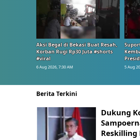
Aksi Begal di Bekasi Buat Resah,
Suport
Korban Rugi Rp30 Juta #shorts
Kemba
#viral
Presid
6 Aug 2026, 7:30 AM
5 Aug 20
Berita Terkini
Dukung K
Sampoerna
Reskilling