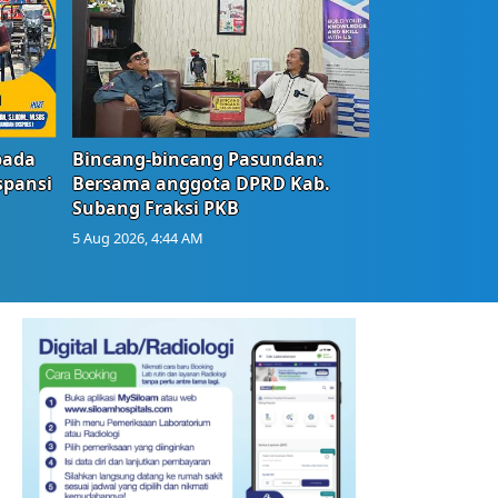
bada
Bincang-bincang Pasundan:
spansi
Bersama anggota DPRD Kab.
Subang Fraksi PKB
5 Aug 2026, 4:44 AM