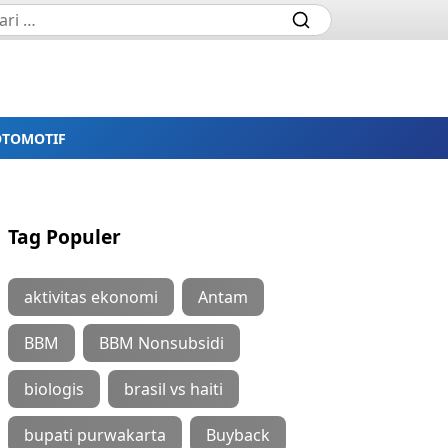
OTOMOTIF
Tag Populer
aktivitas ekonomi
Antam
BBM
BBM Nonsubsidi
biologis
brasil vs haiti
bupati purwakarta
Buyback