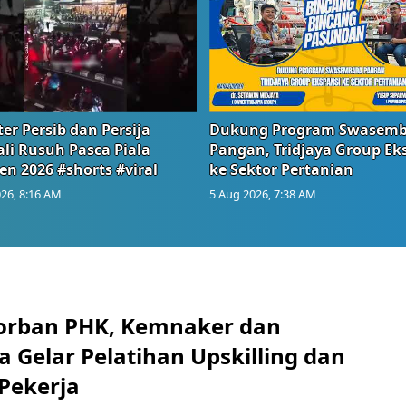
er Persib dan Persija
Dukung Program Swasem
li Rusuh Pasca Piala
Pangan, Tridjaya Group Ek
en 2026 #shorts #viral
ke Sektor Pertanian
26, 8:16 AM
5 Aug 2026, 7:38 AM
orban PHK, Kemnaker dan
 Gelar Pelatihan Upskilling dan
 Pekerja