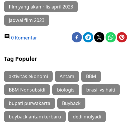
film yang akan rilis april 2023
jadwal film 2023
0 Komentar
Tag Populer
aktivitas ekonomi
Antam
BBM
BBM Nonsubsidi
biologis
brasil vs haiti
bupati purwakarta
Buyback
buyback antam terbaru
dedi mulyadi