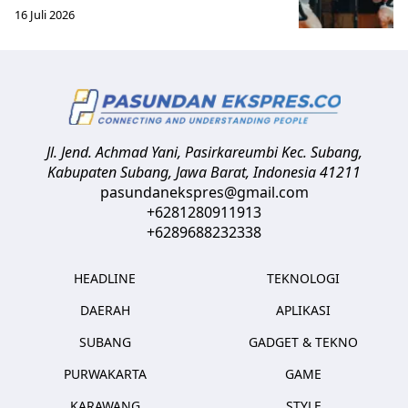
16 Juli 2026
Jl. Jend. Achmad Yani, Pasirkareumbi
Kec. Subang,
Kabupaten Subang, Jawa Barat
,
Indonesia
41211
pasundanekspres@gmail.com
+6281280911913
+6289688232338
HEADLINE
TEKNOLOGI
DAERAH
APLIKASI
SUBANG
GADGET & TEKNO
PURWAKARTA
GAME
KARAWANG
STYLE