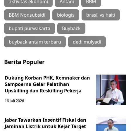
aktivitas ekonomi
Antam
BBM
BBM Nonsubsidi
biologis
brasil vs haiti
bupati purwakarta
Buyback
buyback antam terbaru
dedi mulyadi
Berita Populer
Dukung Korban PHK, Kemnaker dan
Sampoerna Gelar Pelatihan
Upskilling dan Reskilling Pekerja
16 Juli 2026
Jabar Tawarkan Insentif Fiskal dan
Jaminan Listrik untuk Kejar Target