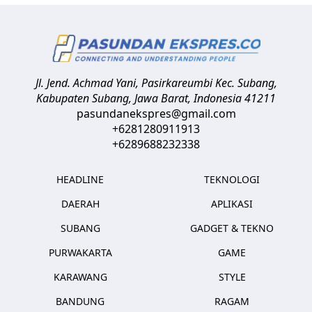
Jl. Jend. Achmad Yani, Pasirkareumbi
Kec. Subang,
Kabupaten Subang, Jawa Barat
,
Indonesia
41211
pasundanekspres@gmail.com
+6281280911913
+6289688232338
HEADLINE
TEKNOLOGI
DAERAH
APLIKASI
SUBANG
GADGET & TEKNO
PURWAKARTA
GAME
KARAWANG
STYLE
BANDUNG
RAGAM