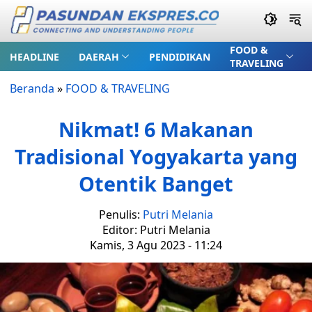
FOOD &
HEADLINE
DAERAH
PENDIDIKAN
TRAVELING
Beranda
»
FOOD & TRAVELING
Nikmat! 6 Makanan
Tradisional Yogyakarta yang
Otentik Banget
Penulis:
Putri Melania
Editor: Putri Melania
Kamis, 3 Agu 2023 - 11:24