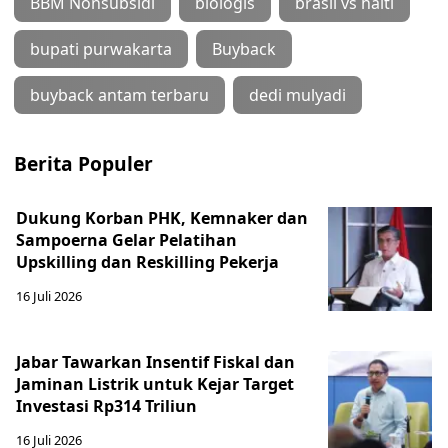
BBM Nonsubsidi
biologis
brasil vs haiti
bupati purwakarta
Buyback
buyback antam terbaru
dedi mulyadi
Berita Populer
Dukung Korban PHK, Kemnaker dan
Sampoerna Gelar Pelatihan
Upskilling dan Reskilling Pekerja
16 Juli 2026
Jabar Tawarkan Insentif Fiskal dan
Jaminan Listrik untuk Kejar Target
Investasi Rp314 Triliun
16 Juli 2026