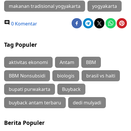
makanan tradisional yogyakarta
yogyakarta
0 Komentar
Tag Populer
aktivitas ekonomi
Antam
BBM
BBM Nonsubsidi
biologis
brasil vs haiti
bupati purwakarta
Buyback
buyback antam terbaru
dedi mulyadi
Berita Populer