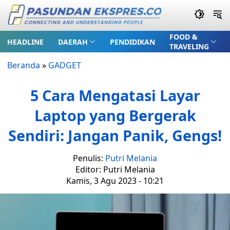
FOOD &
HEADLINE
DAERAH
PENDIDIKAN
TRAVELING
Beranda
»
GADGET
5 Cara Mengatasi Layar
Laptop yang Bergerak
Sendiri: Jangan Panik, Gengs!
Penulis:
Putri Melania
Editor: Putri Melania
Kamis, 3 Agu 2023 - 10:21