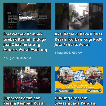
Emak-emak Kompak
Aksi Begal di Bekasi Buat
Grebek Rumah Diduga
Resah, Korban Rugi Rp30
Jual Obat Terlarang
Juta #shorts #viral
#shorts #viral #subang
6 Aug 2026, 7:30 AM
7 Aug 2026, 4:05 AM
Suporter Persib dan
Dukung Program
Persija Kembali Rusuh
Swasembada Pangan,