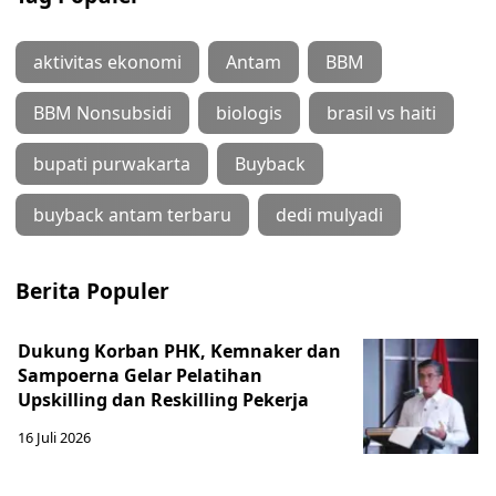
aktivitas ekonomi
Antam
BBM
BBM Nonsubsidi
biologis
brasil vs haiti
bupati purwakarta
Buyback
buyback antam terbaru
dedi mulyadi
Berita Populer
Dukung Korban PHK, Kemnaker dan
Sampoerna Gelar Pelatihan
Upskilling dan Reskilling Pekerja
16 Juli 2026