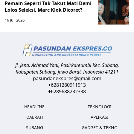
Pemain Seperti Tak Takut Mati Demi
Lolos Seleksi, Marc Klok Dicoret?
16 Juli 2026
Jl. Jend. Achmad Yani, Pasirkareumbi
Kec. Subang,
Kabupaten Subang, Jawa Barat
,
Indonesia
41211
pasundanekspres@gmail.com
+6281280911913
+6289688232338
HEADLINE
TEKNOLOGI
DAERAH
APLIKASI
SUBANG
GADGET & TEKNO