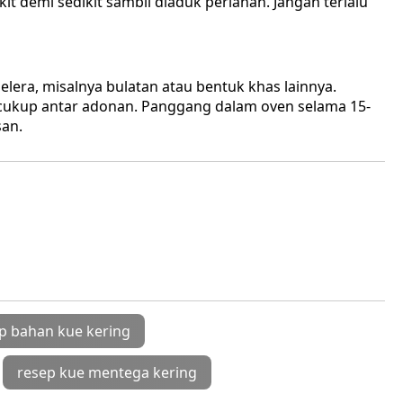
t demi sedikit sambil diaduk perlahan. Jangan terlalu
lera, misalnya bulatan atau bentuk khas lainnya.
 cukup antar adonan. Panggang dalam oven selama 15-
san.
p bahan kue kering
resep kue mentega kering