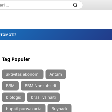
OTOMOTIF
Tag Populer
aktivitas ekonomi
Antam
BBM
BBM Nonsubsidi
biologis
brasil vs haiti
bupati purwakarta
Buyback