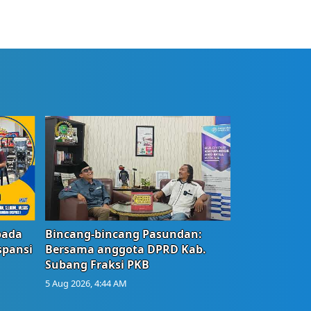
bada
Bincang-bincang Pasundan:
spansi
Bersama anggota DPRD Kab.
Subang Fraksi PKB
5 Aug 2026, 4:44 AM