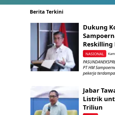
Berita Terkini
Dukung K
Sampoerna
Reskilling
NASIONAL
Kami
PASUNDANEKSPRES
PT HM Sampoerna
pekerja terdampa
Jabar Tawa
Listrik un
Triliun