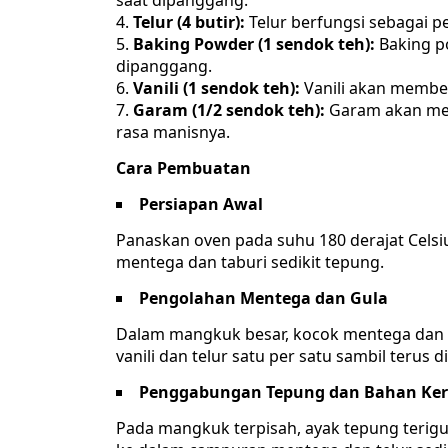
saat dipanggang.
Telur (4 butir):
Telur berfungsi sebagai 
Baking Powder (1 sendok teh):
Baking p
dipanggang.
Vanili (1 sendok teh):
Vanili akan member
Garam (1/2 sendok teh):
Garam akan men
rasa manisnya.
Cara Pembuatan
Persiapan Awal
Panaskan oven pada suhu 180 derajat Celsius
mentega dan taburi sedikit tepung.
Pengolahan Mentega dan Gula
Dalam mangkuk besar, kocok mentega dan 
vanili dan telur satu per satu sambil terus
Penggabungan Tepung dan Bahan Ker
Pada mangkuk terpisah, ayak tepung terig