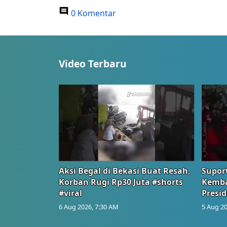
0 Komentar
Video Terbaru
Aksi Begal di Bekasi Buat Resah,
Suport
Korban Rugi Rp30 Juta #shorts
Kemba
#viral
Presid
6 Aug 2026, 7:30 AM
5 Aug 20