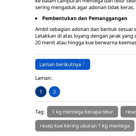
ke dalam campuran mentega dan telur sediki
sering mengaduk agar adonan tidak keras.
Pembentukan dan Pemanggangan
Ambil sebagian adonan dan bentuk sesuai se
Letakkan di atas loyang dengan jarak yang
20 menit atau hingga kue berwarna keema
Laman berikutnya
Laman:
1
2
Tag:
1 kg mentega berapa telur
rese
resep kue kering ukuran 1 kg mentega