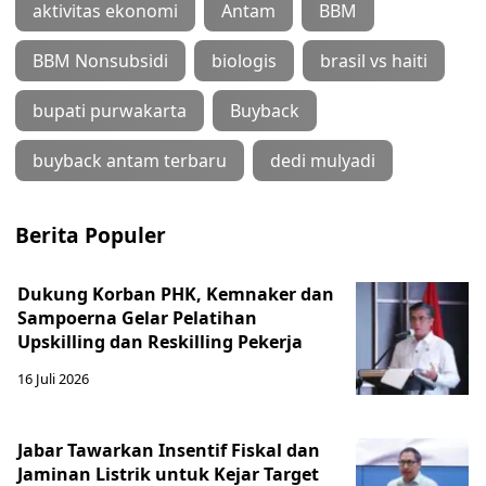
aktivitas ekonomi
Antam
BBM
BBM Nonsubsidi
biologis
brasil vs haiti
bupati purwakarta
Buyback
buyback antam terbaru
dedi mulyadi
Berita Populer
Dukung Korban PHK, Kemnaker dan
Sampoerna Gelar Pelatihan
Upskilling dan Reskilling Pekerja
16 Juli 2026
Jabar Tawarkan Insentif Fiskal dan
Jaminan Listrik untuk Kejar Target