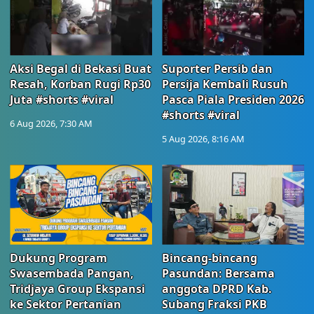
Aksi Begal di Bekasi Buat
Suporter Persib dan
Resah, Korban Rugi Rp30
Persija Kembali Rusuh
Juta #shorts #viral
Pasca Piala Presiden 2026
#shorts #viral
6 Aug 2026, 7:30 AM
5 Aug 2026, 8:16 AM
Dukung Program
Bincang-bincang
Swasembada Pangan,
Pasundan: Bersama
Tridjaya Group Ekspansi
anggota DPRD Kab.
ke Sektor Pertanian
Subang Fraksi PKB