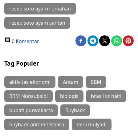
resep soto ayam rumahan
resep soto ayam santan
0 Komentar
Tag Populer
aktivitas ekonomi
Antam
BBM
BBM Nonsubsidi
biologis
brasil vs haiti
bupati purwakarta
Buyback
buyback antam terbaru
dedi mulyadi