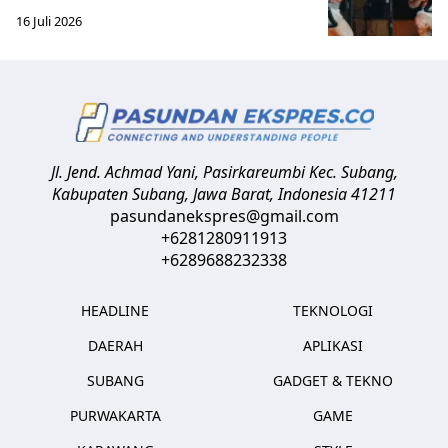
16 Juli 2026
Jl. Jend. Achmad Yani, Pasirkareumbi
Kec. Subang,
Kabupaten Subang, Jawa Barat
,
Indonesia
41211
pasundanekspres@gmail.com
+6281280911913
+6289688232338
HEADLINE
TEKNOLOGI
DAERAH
APLIKASI
SUBANG
GADGET & TEKNO
PURWAKARTA
GAME