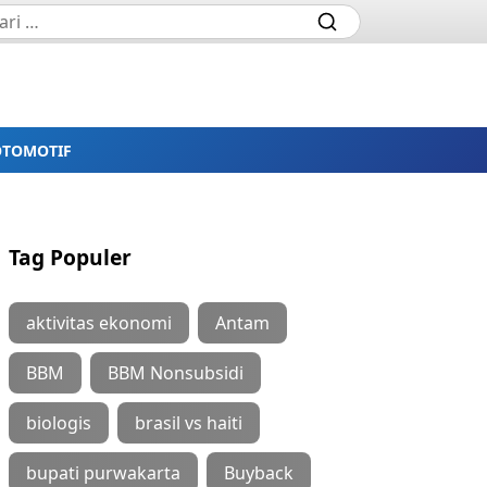
OTOMOTIF
Tag Populer
aktivitas ekonomi
Antam
BBM
BBM Nonsubsidi
biologis
brasil vs haiti
bupati purwakarta
Buyback