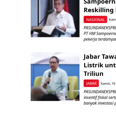
Sampoerna
Reskilling
NASIONAL
Kami
PASUNDANEKSPRES
PT HM Sampoerna
pekerja terdampa
Jabar Tawa
Listrik un
Triliun
JABAR
Kamis, 16 
PASUNDANEKSPRES
insentif fiskal s
banyak investasi 