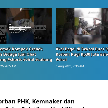
emak Kompak Grebek
Aksi Begal di Bekasi Buat 
 Diduga Jual Obat
Korban Rugi Rp30 Juta #sh
ang #shorts #viral #subang
#viral
26, 4:05 AM
6 Aug 2026, 7:30 AM
orban PHK, Kemnaker dan