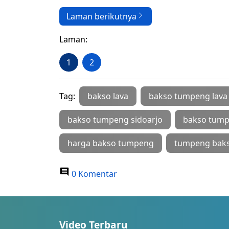
Laman berikutnya
Laman:
1
2
Tag:
bakso lava
bakso tumpeng lava
bakso tumpeng sidoarjo
bakso tump
harga bakso tumpeng
tumpeng baks
0 Komentar
Video Terbaru