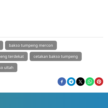
bakso tumpeng mercon
eng terdekat
cetakan bakso tumpeng
o ultah