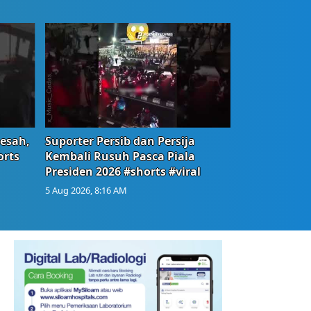
Resah,
Suporter Persib dan Persija
orts
Kembali Rusuh Pasca Piala
Presiden 2026 #shorts #viral
5 Aug 2026, 8:16 AM