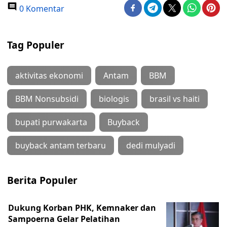
0 Komentar
Tag Populer
aktivitas ekonomi
Antam
BBM
BBM Nonsubsidi
biologis
brasil vs haiti
bupati purwakarta
Buyback
buyback antam terbaru
dedi mulyadi
Berita Populer
Dukung Korban PHK, Kemnaker dan
Sampoerna Gelar Pelatihan