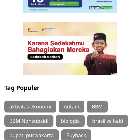
Tag Populer
aktivitas ekonomi
Antam
BBM
BBM Nonsubsidi
biologis
brasil vs haiti
bupati purwakarta
Buyback