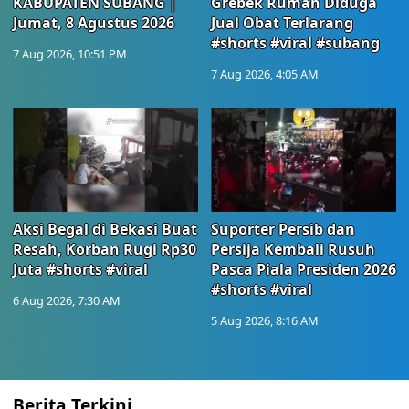
KABUPATEN SUBANG |
Grebek Rumah Diduga
Jumat, 8 Agustus 2026
Jual Obat Terlarang
#shorts #viral #subang
7 Aug 2026, 10:51 PM
7 Aug 2026, 4:05 AM
Aksi Begal di Bekasi Buat
Suporter Persib dan
Resah, Korban Rugi Rp30
Persija Kembali Rusuh
Juta #shorts #viral
Pasca Piala Presiden 2026
#shorts #viral
6 Aug 2026, 7:30 AM
5 Aug 2026, 8:16 AM
Berita Terkini