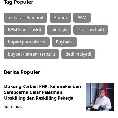
Tag Populer
aktivitas ekonomi
Antam
BBM
BBM Nonsubsidi
biologis
brasil vs haiti
bupati purwakarta
Buyback
buyback antam terbaru
dedi mulyadi
Berita Populer
Dukung Korban PHK, Kemnaker dan
Sampoerna Gelar Pelatihan
Upskilling dan Reskilling Pekerja
16 Juli 2026