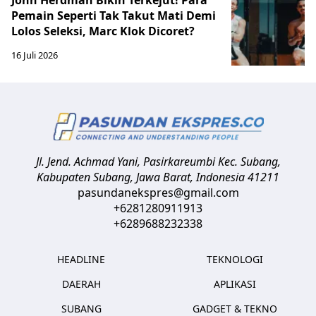
Pemain Seperti Tak Takut Mati Demi
Lolos Seleksi, Marc Klok Dicoret?
16 Juli 2026
Jl. Jend. Achmad Yani, Pasirkareumbi
Kec. Subang,
Kabupaten Subang, Jawa Barat
,
Indonesia
41211
pasundanekspres@gmail.com
+6281280911913
+6289688232338
HEADLINE
TEKNOLOGI
DAERAH
APLIKASI
SUBANG
GADGET & TEKNO