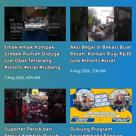
Emak-emak Kompak
Aksi Begal di Bekasi Buat
Grebek Rumah Diduga
Resah, Korban Rugi Rp30
Jual Obat Terlarang
Juta #shorts #viral
#shorts #viral #subang
6 Aug 2026, 7:30 AM
7 Aug 2026, 4:05 AM
Suporter Persib dan
Dukung Program
Persija Kembali Rusuh
Swasembada Pangan,