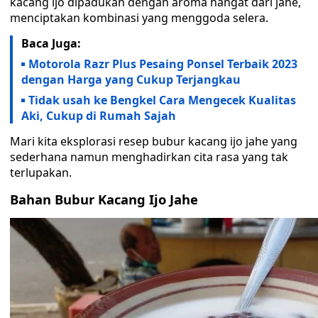
kacang ijo dipadukan dengan aroma hangat dari jahe,
menciptakan kombinasi yang menggoda selera.
Baca Juga:
Motorola Razr Plus Pesaing Ponsel Terbaik 2023
dengan Harga yang Cukup Terjangkau
Tidak usah ke Bengkel Cara Mengecek Kualitas
Aki, Cukup di Rumah Sajah
Mari kita eksplorasi resep bubur kacang ijo jahe yang
sederhana namun menghadirkan cita rasa yang tak
terlupakan.
Bahan Bubur Kacang Ijo Jahe