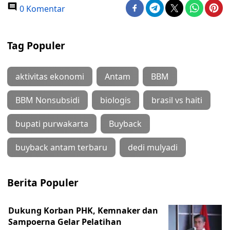
0 Komentar
Tag Populer
aktivitas ekonomi
Antam
BBM
BBM Nonsubsidi
biologis
brasil vs haiti
bupati purwakarta
Buyback
buyback antam terbaru
dedi mulyadi
Berita Populer
Dukung Korban PHK, Kemnaker dan
Sampoerna Gelar Pelatihan