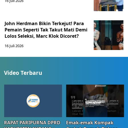
16 Juli 2026
John Herdman Bikin Terkejut! Para
Pemain Seperti Tak Takut Mati Demi
Lolos Seleksi, Marc Klok Dicoret?
16 Juli 2026
Video Terbaru
RAPAT PARIPURNA DPRD
Emak-emak Kompak