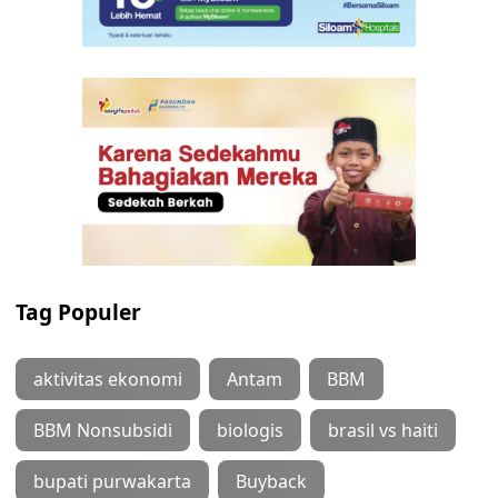
Tag Populer
aktivitas ekonomi
Antam
BBM
BBM Nonsubsidi
biologis
brasil vs haiti
bupati purwakarta
Buyback