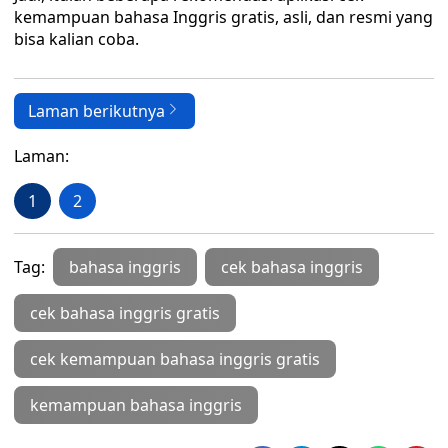
kemampuan bahasa Inggris gratis, asli, dan resmi yang
bisa kalian coba.
Laman berikutnya
Laman:
1
2
Tag:
bahasa inggris
cek bahasa inggris
cek bahasa inggris gratis
cek kemampuan bahasa inggris gratis
kemampuan bahasa inggris