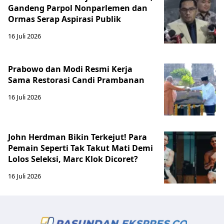
Gandeng Parpol Nonparlemen dan
Ormas Serap Aspirasi Publik
16 Juli 2026
Prabowo dan Modi Resmi Kerja
Sama Restorasi Candi Prambanan
16 Juli 2026
John Herdman Bikin Terkejut! Para
Pemain Seperti Tak Takut Mati Demi
Lolos Seleksi, Marc Klok Dicoret?
16 Juli 2026