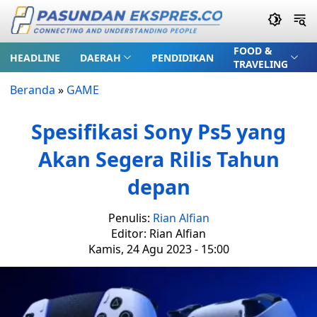
FOOD &
HEADLINE
DAERAH
PENDIDIKAN
TRAVELING
Beranda
»
GAME
Spesifikasi Sony Ps5 yang
Akan Segera Rilis Tahun
depan
Penulis:
Rian Alfian
Editor: Rian Alfian
Kamis, 24 Agu 2023 - 15:00