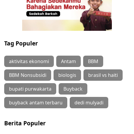
Tag Populer
aktivitas ekonomi
Antam
BBM
BBM Nonsubsidi
biologis
brasil vs haiti
bupati purwakarta
Buyback
buyback antam terbaru
dedi mulyadi
Berita Populer