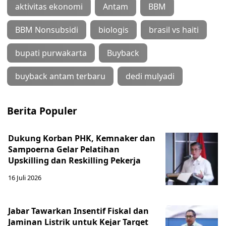
aktivitas ekonomi
Antam
BBM
BBM Nonsubsidi
biologis
brasil vs haiti
bupati purwakarta
Buyback
buyback antam terbaru
dedi mulyadi
Berita Populer
Dukung Korban PHK, Kemnaker dan
Sampoerna Gelar Pelatihan
Upskilling dan Reskilling Pekerja
16 Juli 2026
Jabar Tawarkan Insentif Fiskal dan
Jaminan Listrik untuk Kejar Target