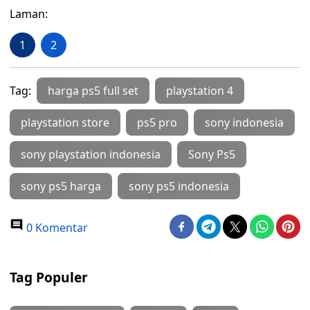
Laman:
1
2
Tag:
harga ps5 full set
playstation 4
playstation store
ps5 pro
sony indonesia
sony playstation indonesia
Sony Ps5
sony ps5 harga
sony ps5 indonesia
0 Komentar
Tag Populer