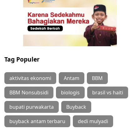
Tag Populer
aktivitas ekonomi
Antam
BBM
BBM Nonsubsidi
biologis
brasil vs haiti
bupati purwakarta
Buyback
buyback antam terbaru
dedi mulyadi