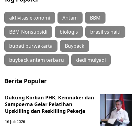
aktivitas ekonomi
Antam
BBM
BBM Nonsubsidi
biologis
brasil vs haiti
bupati purwakarta
Buyback
buyback antam terbaru
dedi mulyadi
Berita Populer
Dukung Korban PHK, Kemnaker dan
Sampoerna Gelar Pelatihan
Upskilling dan Reskilling Pekerja
16 Juli 2026