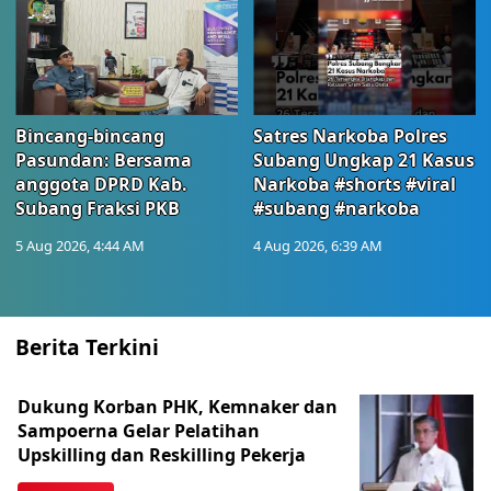
Bincang-bincang
Satres Narkoba Polres
Pasundan: Bersama
Subang Ungkap 21 Kasus
anggota DPRD Kab.
Narkoba #shorts #viral
Subang Fraksi PKB
#subang #narkoba
5 Aug 2026, 4:44 AM
4 Aug 2026, 6:39 AM
Berita Terkini
Dukung Korban PHK, Kemnaker dan
Sampoerna Gelar Pelatihan
Upskilling dan Reskilling Pekerja