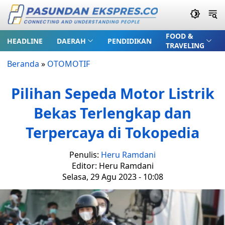
FOOD &
HEADLINE
DAERAH
PENDIDIKAN
TRAVELING
Beranda
»
OTOMOTIF
Pilihan Sepeda Motor Listrik
Bekas Terlengkap dan
Terpercaya di Tokopedia
Penulis:
Heru Ramdani
Editor: Heru Ramdani
Selasa, 29 Agu 2023 - 10:08