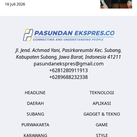
16 Juli 2026
Jl. Jend. Achmad Yani, Pasirkareumbi
Kec. Subang,
Kabupaten Subang, Jawa Barat
,
Indonesia
41211
pasundanekspres@gmail.com
+6281280911913
+6289688232338
HEADLINE
TEKNOLOGI
DAERAH
APLIKASI
SUBANG
GADGET & TEKNO
PURWAKARTA
GAME
KARAWANG
STYLE