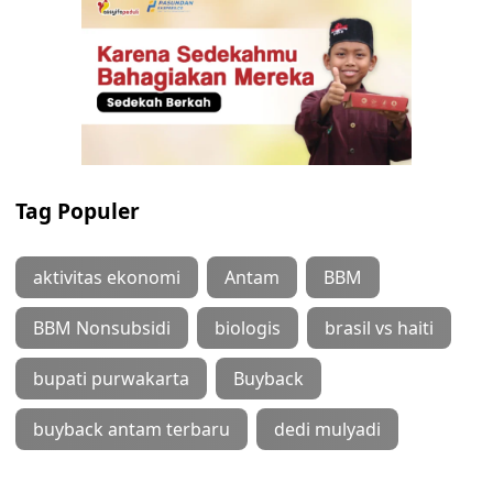
Tag Populer
aktivitas ekonomi
Antam
BBM
BBM Nonsubsidi
biologis
brasil vs haiti
bupati purwakarta
Buyback
buyback antam terbaru
dedi mulyadi