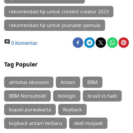
rekomendasi hp untuk content creator 2023
rekomendasi hp untuk youtuber pemula
0 Komentar
Tag Populer
aktivitas ekonomi
Antam
BBM
BBM Nonsubsidi
biologis
brasil vs haiti
bupati purwakarta
Buyback
buyback antam terbaru
dedi mulyadi