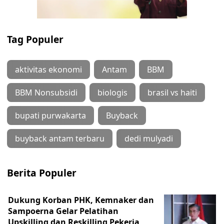
Tag Populer
aktivitas ekonomi
Antam
BBM
BBM Nonsubsidi
biologis
brasil vs haiti
bupati purwakarta
Buyback
buyback antam terbaru
dedi mulyadi
Berita Populer
Dukung Korban PHK, Kemnaker dan
Sampoerna Gelar Pelatihan
Upskilling dan Reskilling Pekerja