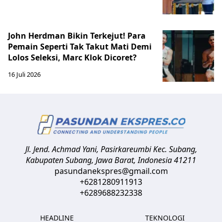
John Herdman Bikin Terkejut! Para
Pemain Seperti Tak Takut Mati Demi
Lolos Seleksi, Marc Klok Dicoret?
16 Juli 2026
Jl. Jend. Achmad Yani, Pasirkareumbi
Kec. Subang,
Kabupaten Subang, Jawa Barat
,
Indonesia
41211
pasundanekspres@gmail.com
+6281280911913
+6289688232338
HEADLINE
TEKNOLOGI