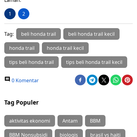
Laman:
1
2
Tag:
beli honda trail
beli honda trail kecil
honda trail
honda trail kecil
tips beli honda trail
tips beli honda trail kecil
0 Komentar
Tag Populer
aktivitas ekonomi
Antam
BBM
BBM Nonsubsidi
biologis
brasil vs haiti