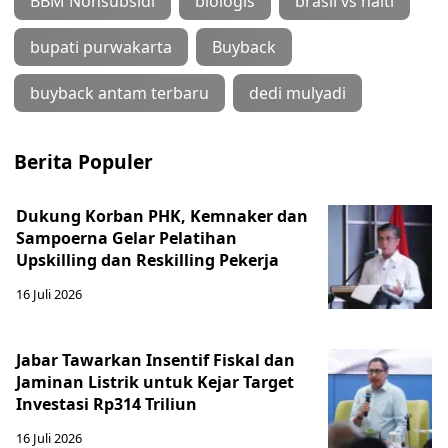
BBM Nonsubsidi
biologis
brasil vs haiti
bupati purwakarta
Buyback
buyback antam terbaru
dedi mulyadi
Berita Populer
Dukung Korban PHK, Kemnaker dan
Sampoerna Gelar Pelatihan
Upskilling dan Reskilling Pekerja
16 Juli 2026
Jabar Tawarkan Insentif Fiskal dan
Jaminan Listrik untuk Kejar Target
Investasi Rp314 Triliun
16 Juli 2026