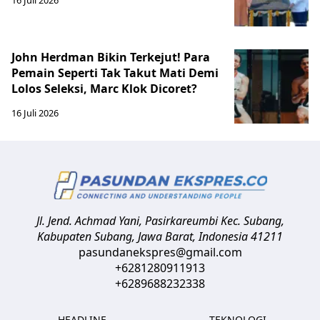
John Herdman Bikin Terkejut! Para
Pemain Seperti Tak Takut Mati Demi
Lolos Seleksi, Marc Klok Dicoret?
16 Juli 2026
Jl. Jend. Achmad Yani, Pasirkareumbi
Kec. Subang,
Kabupaten Subang, Jawa Barat
,
Indonesia
41211
pasundanekspres@gmail.com
+6281280911913
+6289688232338
HEADLINE
TEKNOLOGI