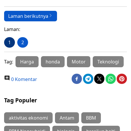
Laman berikutnya
Laman:
1
2
Tag:
Harga
honda
Motor
Teknologi
0 Komentar
Tag Populer
aktivitas ekonomi
Antam
BBM