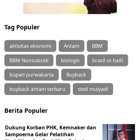
Tag Populer
aktivitas ekonomi
Antam
BBM
BBM Nonsubsidi
biologis
brasil vs haiti
bupati purwakarta
Buyback
buyback antam terbaru
dedi mulyadi
Berita Populer
Dukung Korban PHK, Kemnaker dan
Sampoerna Gelar Pelatihan