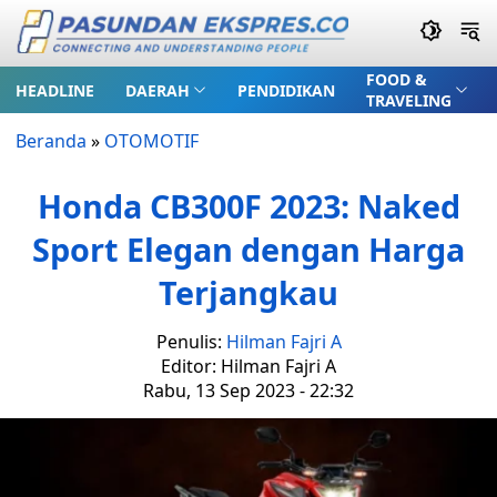
FOOD &
HEADLINE
DAERAH
PENDIDIKAN
TRAVELING
Beranda
»
OTOMOTIF
Honda CB300F 2023: Naked
Sport Elegan dengan Harga
Terjangkau
Penulis:
Hilman Fajri A
Editor: Hilman Fajri A
Rabu, 13 Sep 2023 - 22:32