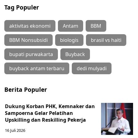
Tag Populer
aktivitas ekonomi
Antam
BBM
BBM Nonsubsidi
biologis
brasil vs haiti
bupati purwakarta
Buyback
buyback antam terbaru
dedi mulyadi
Berita Populer
Dukung Korban PHK, Kemnaker dan
Sampoerna Gelar Pelatihan
Upskilling dan Reskilling Pekerja
16 Juli 2026