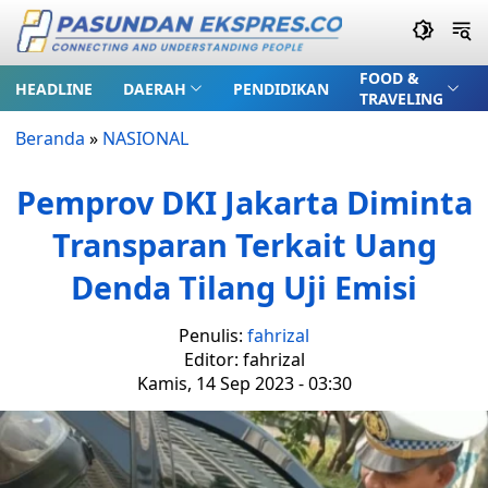
FOOD &
HEADLINE
DAERAH
PENDIDIKAN
TRAVELING
Beranda
»
NASIONAL
Pemprov DKI Jakarta Diminta
Transparan Terkait Uang
Denda Tilang Uji Emisi
Penulis:
fahrizal
Editor: fahrizal
Kamis, 14 Sep 2023 - 03:30