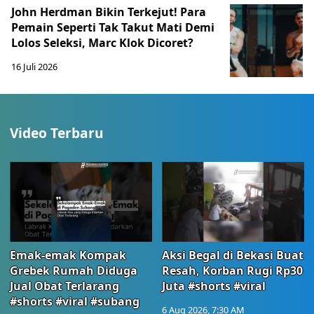
John Herdman Bikin Terkejut! Para
Pemain Seperti Tak Takut Mati Demi
Lolos Seleksi, Marc Klok Dicoret?
16 Juli 2026
Video Terbaru
Emak-emak Kompak
Aksi Begal di Bekasi Buat
Grebek Rumah Diduga
Resah, Korban Rugi Rp30
Jual Obat Terlarang
Juta #shorts #viral
#shorts #viral #subang
6 Aug 2026, 7:30 AM