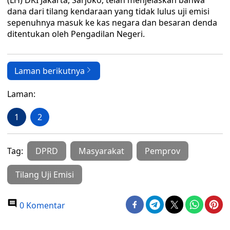
(LH) DKI Jakarta, Sarjoko, telah menjelaskan bahwa
dana dari tilang kendaraan yang tidak lulus uji emisi
sepenuhnya masuk ke kas negara dan besaran denda
ditentukan oleh Pengadilan Negeri.
Laman berikutnya
Laman:
1
2
Tag:
DPRD
Masyarakat
Pemprov
Tilang Uji Emisi
0 Komentar