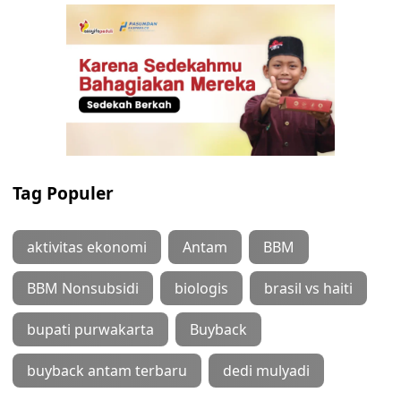
Tag Populer
aktivitas ekonomi
Antam
BBM
BBM Nonsubsidi
biologis
brasil vs haiti
bupati purwakarta
Buyback
buyback antam terbaru
dedi mulyadi