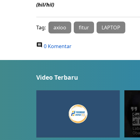
(hil/hil)
Tag:
axioo
fitur
LAPTOP
0 Komentar
Video Terbaru