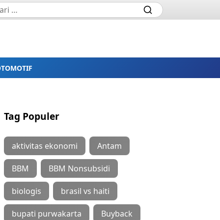
OTOMOTIF
Tag Populer
aktivitas ekonomi
Antam
BBM
BBM Nonsubsidi
biologis
brasil vs haiti
bupati purwakarta
Buyback