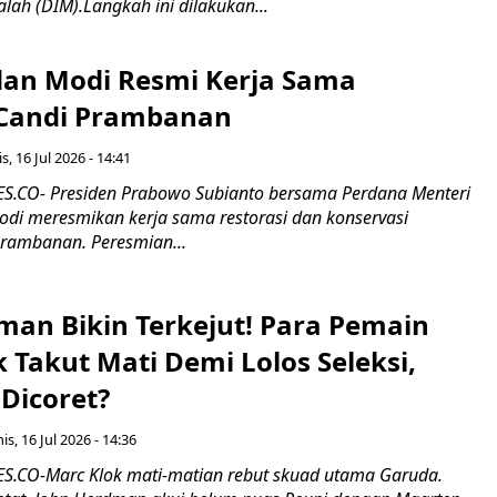
alah (DIM).Langkah ini dilakukan...
an Modi Resmi Kerja Sama
 Candi Prambanan
s, 16 Jul 2026 - 14:41
.CO- Presiden Prabowo Subianto bersama Perdana Menteri
odi meresmikan kerja sama restorasi dan konservasi
rambanan. Peresmian...
man Bikin Terkejut! Para Pemain
k Takut Mati Demi Lolos Seleksi,
Dicoret?
s, 16 Jul 2026 - 14:36
.CO-Marc Klok mati-matian rebut skuad utama Garuda.