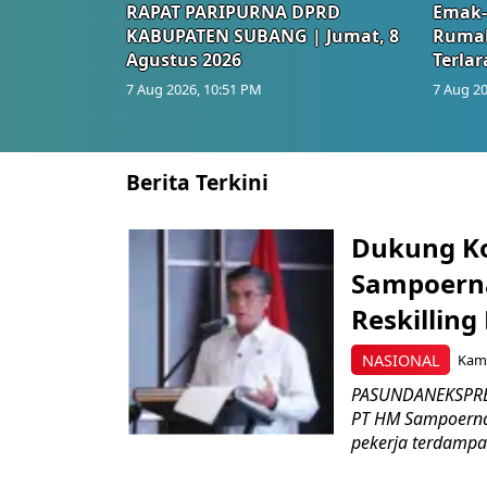
RAPAT PARIPURNA DPRD
Emak-
KABUPATEN SUBANG | Jumat, 8
Rumah
Agustus 2026
Terlar
7 Aug 2026, 10:51 PM
7 Aug 20
Berita Terkini
Dukung K
Sampoerna
Reskilling
NASIONAL
Kami
PASUNDANEKSPRES
PT HM Sampoerna
pekerja terdampa