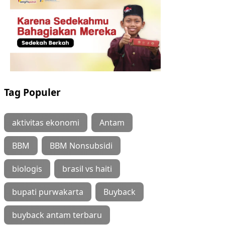
Tag Populer
aktivitas ekonomi
Antam
BBM
BBM Nonsubsidi
biologis
brasil vs haiti
bupati purwakarta
Buyback
buyback antam terbaru