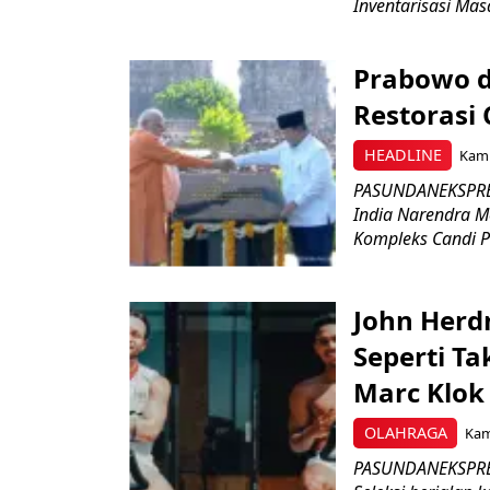
Inventarisasi Mas
Prabowo d
Restorasi
HEADLINE
Kami
PASUNDANEKSPRES
India Narendra M
Kompleks Candi P
John Herd
Seperti Ta
Marc Klok 
OLAHRAGA
Kami
PASUNDANEKSPRES