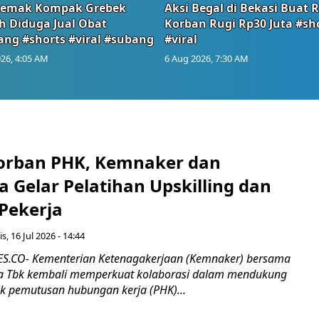
emak Kompak Grebek
Aksi Begal di Bekasi Buat 
 Diduga Jual Obat
Korban Rugi Rp30 Juta #sh
ang #shorts #viral #subang
#viral
26, 4:05 AM
6 Aug 2026, 7:30 AM
orban PHK, Kemnaker dan
 Gelar Pelatihan Upskilling dan
 Pekerja
s, 16 Jul 2026 - 14:44
.CO- Kementerian Ketenagakerjaan (Kemnaker) bersama
 Tbk kembali memperkuat kolaborasi dalam mendukung
k pemutusan hubungan kerja (PHK)...