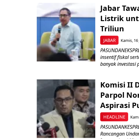
Jabar Tawa
Listrik un
Triliun
JABAR
Kamis, 16 
PASUNDANEKSPRES
insentif fiskal s
banyak investasi 
Komisi II
Parpol No
Aspirasi P
HEADLINE
Kami
PASUNDANKESPRES
Rancangan Undan