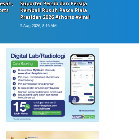
Resah,
Suporter Persib dan Persija
orts
Kembali Rusuh Pasca Piala
Presiden 2026 #shorts #viral
5 Aug 2026, 8:16 AM