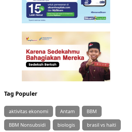
Tag Populer
aktivitas ekonomi
Antam
BBM
BBM Nonsubsidi
biologis
brasil vs haiti