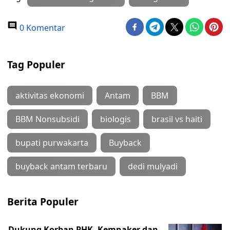
0 Komentar
Tag Populer
aktivitas ekonomi
Antam
BBM
BBM Nonsubsidi
biologis
brasil vs haiti
bupati purwakarta
Buyback
buyback antam terbaru
dedi mulyadi
Berita Populer
Dukung Korban PHK, Kemnaker dan