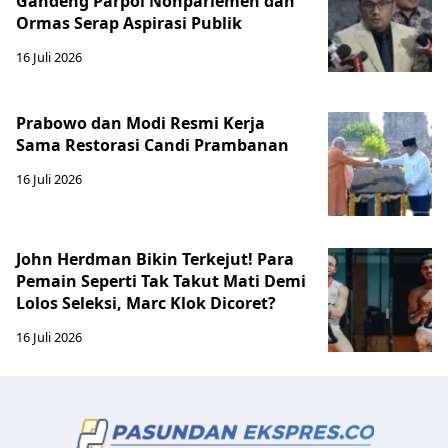
Gandeng Parpol Nonparlemen dan
Ormas Serap Aspirasi Publik
16 Juli 2026
Prabowo dan Modi Resmi Kerja
Sama Restorasi Candi Prambanan
16 Juli 2026
John Herdman Bikin Terkejut! Para
Pemain Seperti Tak Takut Mati Demi
Lolos Seleksi, Marc Klok Dicoret?
16 Juli 2026