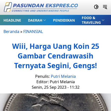
FOOD &
HEADLINE
DAERAH
PENDIDIKAN
TRAVELING
Beranda
»
FINANSIAL
Wiii, Harga Uang Koin 25
Gambar Cendrawasih
Ternyata Segini, Gengs!
Penulis:
Putri Melania
Editor: Putri Melania
Senin, 25 Sep 2023 - 11:32