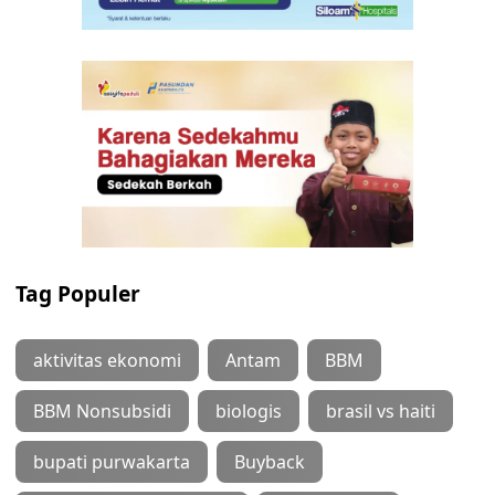
Tag Populer
aktivitas ekonomi
Antam
BBM
BBM Nonsubsidi
biologis
brasil vs haiti
bupati purwakarta
Buyback