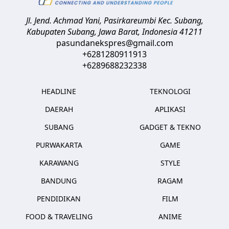
Jl. Jend. Achmad Yani, Pasirkareumbi
Kec. Subang,
Kabupaten Subang, Jawa Barat
,
Indonesia
41211
pasundanekspres@gmail.com
+6281280911913
+6289688232338
HEADLINE
TEKNOLOGI
DAERAH
APLIKASI
SUBANG
GADGET & TEKNO
PURWAKARTA
GAME
KARAWANG
STYLE
BANDUNG
RAGAM
PENDIDIKAN
FILM
FOOD & TRAVELING
ANIME