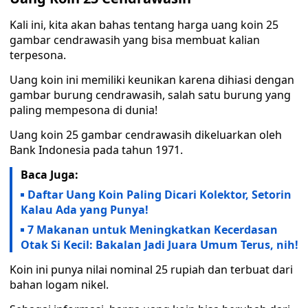
Kali ini, kita akan bahas tentang harga uang koin 25
gambar cendrawasih yang bisa membuat kalian
terpesona.
Uang koin ini memiliki keunikan karena dihiasi dengan
gambar burung cendrawasih, salah satu burung yang
paling mempesona di dunia!
Uang koin 25 gambar cendrawasih dikeluarkan oleh
Bank Indonesia pada tahun 1971.
Baca Juga:
Daftar Uang Koin Paling Dicari Kolektor, Setorin
Kalau Ada yang Punya!
7 Makanan untuk Meningkatkan Kecerdasan
Otak Si Kecil: Bakalan Jadi Juara Umum Terus, nih!
Koin ini punya nilai nominal 25 rupiah dan terbuat dari
bahan logam nikel.