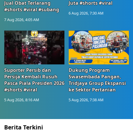
Jual Obat Terlarang
Juta #shorts #viral
#shorts #viral #subang
6 Aug 2026, 7:30 AM
7 Aug 2026, 4:05 AM
Suporter Persib dan
Dukung Program
Persija Kembali Rusuh
Swasembada Pangan,
Pasca Piala Presiden 2026
Tridjaya Group Ekspansi
#shorts #viral
ke Sektor Pertanian
5 Aug 2026, 8:16 AM
5 Aug 2026, 7:38 AM
Berita Terkini