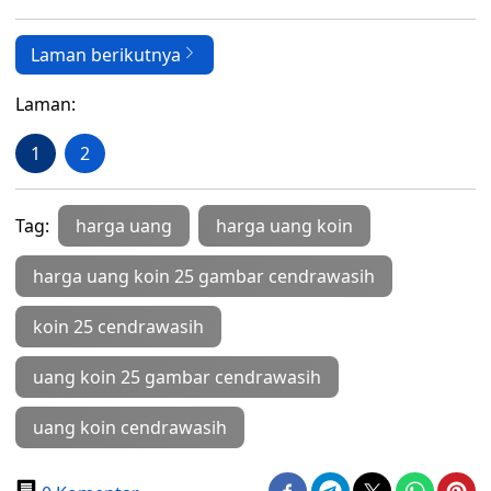
Laman berikutnya
Laman:
1
2
Tag:
harga uang
harga uang koin
harga uang koin 25 gambar cendrawasih
koin 25 cendrawasih
uang koin 25 gambar cendrawasih
uang koin cendrawasih