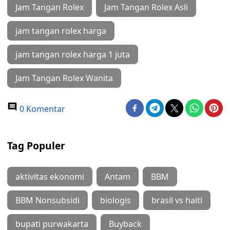
Jam Tangan Rolex
Jam Tangan Rolex Asli
jam tangan rolex harga
jam tangan rolex harga 1 juta
Jam Tangan Rolex Wanita
0 Komentar
Tag Populer
aktivitas ekonomi
Antam
BBM
BBM Nonsubsidi
biologis
brasil vs haiti
bupati purwakarta
Buyback