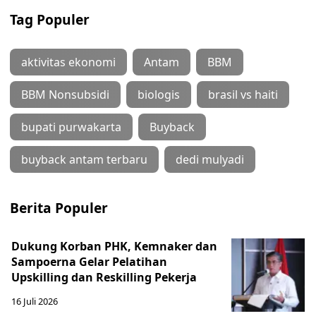
Tag Populer
aktivitas ekonomi
Antam
BBM
BBM Nonsubsidi
biologis
brasil vs haiti
bupati purwakarta
Buyback
buyback antam terbaru
dedi mulyadi
Berita Populer
Dukung Korban PHK, Kemnaker dan
Sampoerna Gelar Pelatihan
Upskilling dan Reskilling Pekerja
16 Juli 2026