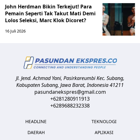
John Herdman Bikin Terkejut! Para
Pemain Seperti Tak Takut Mati Demi
Lolos Seleksi, Marc Klok Dicoret?
16 Juli 2026
Jl. Jend. Achmad Yani, Pasirkareumbi
Kec. Subang,
Kabupaten Subang, Jawa Barat
,
Indonesia
41211
pasundanekspres@gmail.com
+6281280911913
+6289688232338
HEADLINE
TEKNOLOGI
DAERAH
APLIKASI