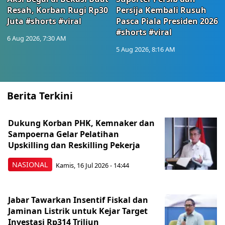
Resah, Korban Rugi Rp30
Persija Kembali Rusuh
Juta #shorts #viral
Pasca Piala Presiden 2026
#shorts #viral
6 Aug 2026, 7:30 AM
5 Aug 2026, 8:16 AM
Berita Terkini
Dukung Korban PHK, Kemnaker dan
Sampoerna Gelar Pelatihan
Upskilling dan Reskilling Pekerja
NASIONAL
Kamis, 16 Jul 2026 - 14:44
Jabar Tawarkan Insentif Fiskal dan
Jaminan Listrik untuk Kejar Target
Investasi Rp314 Triliun