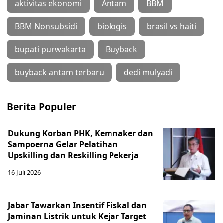
aktivitas ekonomi
Antam
BBM
BBM Nonsubsidi
biologis
brasil vs haiti
bupati purwakarta
Buyback
buyback antam terbaru
dedi mulyadi
Berita Populer
Dukung Korban PHK, Kemnaker dan
Sampoerna Gelar Pelatihan
Upskilling dan Reskilling Pekerja
16 Juli 2026
Jabar Tawarkan Insentif Fiskal dan
Jaminan Listrik untuk Kejar Target