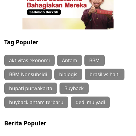
Tag Populer
aktivitas ekonomi
Antam
BBM
BBM Nonsubsidi
biologis
brasil vs haiti
bupati purwakarta
Buyback
buyback antam terbaru
dedi mulyadi
Berita Populer