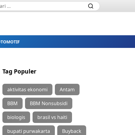
OTOMOTIF
Tag Populer
aktivitas ekonomi
Antam
BBM
BBM Nonsubsidi
biologis
brasil vs haiti
bupati purwakarta
Buyback