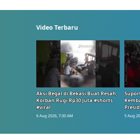
Video Terbaru
Aksi Begal di Bekasi Buat Resah,
Suport
Korban Rugi Rp30 Juta #shorts
Kemba
#viral
Presid
6 Aug 2026, 7:30 AM
5 Aug 20