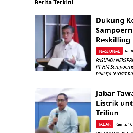
Berita Terkini
Dukung K
Sampoerna
Reskilling
NASIONAL
Kami
PASUNDANEKSPRES
PT HM Sampoerna
pekerja terdampa
Jabar Tawa
Listrik un
Triliun
JABAR
Kamis, 16 