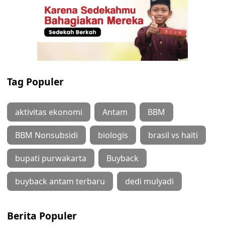
Tag Populer
aktivitas ekonomi
Antam
BBM
BBM Nonsubsidi
biologis
brasil vs haiti
bupati purwakarta
Buyback
buyback antam terbaru
dedi mulyadi
Berita Populer