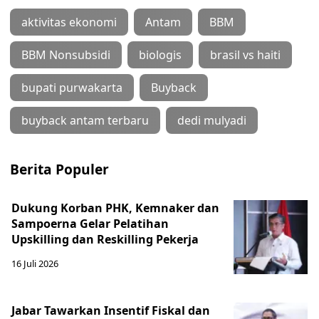
aktivitas ekonomi
Antam
BBM
BBM Nonsubsidi
biologis
brasil vs haiti
bupati purwakarta
Buyback
buyback antam terbaru
dedi mulyadi
Berita Populer
Dukung Korban PHK, Kemnaker dan
Sampoerna Gelar Pelatihan
Upskilling dan Reskilling Pekerja
16 Juli 2026
Jabar Tawarkan Insentif Fiskal dan