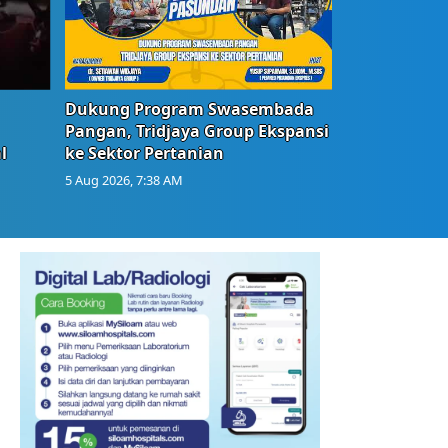
Dukung Program Swasembada
Pangan, Tridjaya Group Ekspansi
l
ke Sektor Pertanian
5 Aug 2026, 7:38 AM