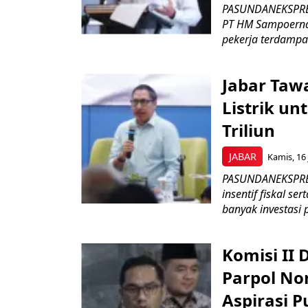
PASUNDANEKSPRES
PT HM Sampoerna
pekerja terdampa
Jabar Tawa
Listrik un
Triliun
JABAR
Kamis, 16 
PASUNDANEKSPRES
insentif fiskal s
banyak investasi 
Komisi II
Parpol No
Aspirasi P