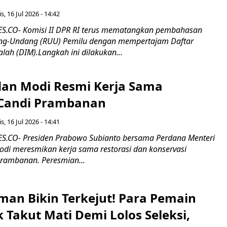
s, 16 Jul 2026 - 14:42
.CO- Komisi II DPR RI terus mematangkan pembahasan
g-Undang (RUU) Pemilu dengan mempertajam Daftar
alah (DIM).Langkah ini dilakukan...
an Modi Resmi Kerja Sama
 Candi Prambanan
s, 16 Jul 2026 - 14:41
.CO- Presiden Prabowo Subianto bersama Perdana Menteri
odi meresmikan kerja sama restorasi dan konservasi
rambanan. Peresmian...
man Bikin Terkejut! Para Pemain
k Takut Mati Demi Lolos Seleksi,