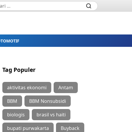
OTOMOTIF
Tag Populer
aktivitas ekonomi
Antam
BBM
BBM Nonsubsidi
biologis
brasil vs haiti
bupati purwakarta
Buyback