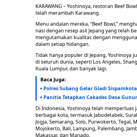
KARAWANG – Yoshinoya, restoran Beef Bowl No
telah merambah Karawang.
Menu andalan mereka, “Beef Bowl,” menghadi
nasi dengan resep asli Jepang yang telah be
mengutamakan kualitas dengan menggunaka
dalam setiap hidangan.
Tidak hanya populer di Jepang, Yoshinoya 
di seluruh dunia, seperti Los Angeles, Sha
Kuala Lumpur, dan banyak lagi.
Baca Juga:
Polres Subang Gelar Gladi Sispamkot
Panitia Tetapkan Cakades Desa Gunu
Di Indonesia, Yoshinoya telah memperluas j
berbagai kota, termasuk Jabodetabek, Sura
Jogja, Semarang, Solo, Purwokerto, Tegal, M
Mojokerto, Bali, Lampung, Palembang, Jamb
Makassar, dan Manado.