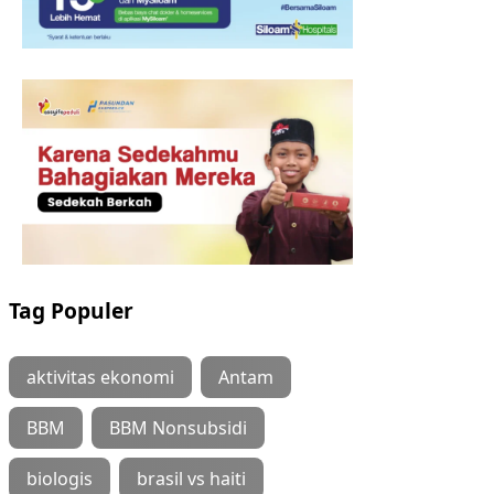
Tag Populer
aktivitas ekonomi
Antam
BBM
BBM Nonsubsidi
biologis
brasil vs haiti