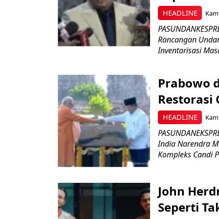
HEADLINE
Kami
PASUNDANKESPRES
Rancangan Undan
Inventarisasi Mas
Prabowo d
Restorasi
HEADLINE
Kami
PASUNDANEKSPRES
India Narendra M
Kompleks Candi P
John Herd
Seperti Ta