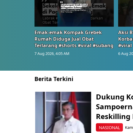
Emak-emak Kompak Grebek
Aksi B
Rumah Diduga Jual Obat
Korba
Terlarang #shorts #viral #subang
#viral
7 Aug 2026, 4:05 AM
6 Aug 20
Berita Terkini
Dukung K
Sampoerna
Reskilling
NASIONAL
Kami