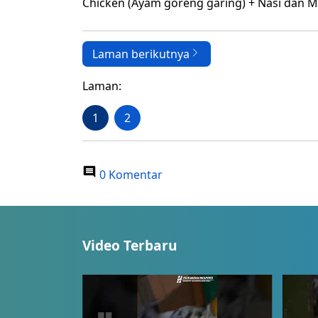
Chicken (Ayam goreng garing) + Nasi dan M
Laman berikutnya
Laman:
1
2
0 Komentar
Video Terbaru