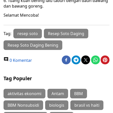
Tuang kuah bening lalu taburi dengan daun bawang
dan bawang goreng.
Selamat Mencoba!
Tag:
resep soto
Resep Soto Daging
Resep Soto Daging Bening
0 Komentar
Tag Populer
aktivitas ekonomi
Antam
BBM
BBM Nonsubsidi
biologis
brasil vs haiti