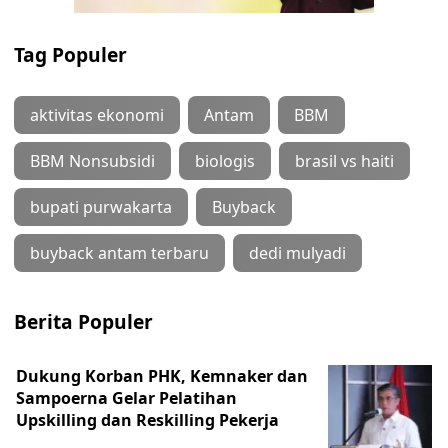
Tag Populer
aktivitas ekonomi
Antam
BBM
BBM Nonsubsidi
biologis
brasil vs haiti
bupati purwakarta
Buyback
buyback antam terbaru
dedi mulyadi
Berita Populer
Dukung Korban PHK, Kemnaker dan
Sampoerna Gelar Pelatihan
Upskilling dan Reskilling Pekerja