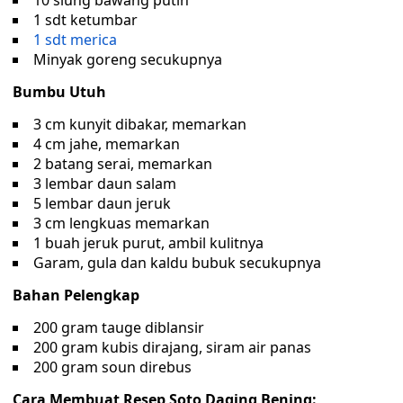
10 siung bawang putih
1 sdt ketumbar
1 sdt merica
Minyak goreng secukupnya
Bumbu Utuh
3 cm kunyit dibakar, memarkan
4 cm jahe, memarkan
2 batang serai, memarkan
3 lembar daun salam
5 lembar daun jeruk
3 cm lengkuas memarkan
1 buah jeruk purut, ambil kulitnya
Garam, gula dan kaldu bubuk secukupnya
Bahan Pelengkap
200 gram tauge diblansir
200 gram kubis dirajang, siram air panas
200 gram soun direbus
Cara Membuat Resep Soto Daging Bening: