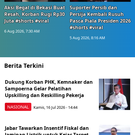
Aksi Begal di Bekasi Buat
Suporter Persib dan
Resah, Korban Rugi Rp30
Persija Kembali Rusuh
Juta #shorts #viral
Pasca Piala Presiden 2026
#shorts #viral
6 Aug 2026, 7:30 AM
5 Aug 2026, 8:16 AM
Berita Terkini
Dukung Korban PHK, Kemnaker dan
Sampoerna Gelar Pelatihan
Upskilling dan Reskilling Pekerja
NASIONAL
Kamis, 16 Jul 2026 - 14:44
Jabar Tawarkan Insentif Fiskal dan
Jaminan Listrik untuk Kejar Target