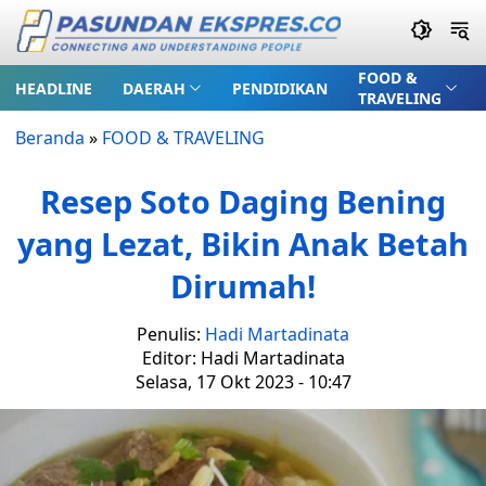
FOOD &
HEADLINE
DAERAH
PENDIDIKAN
TRAVELING
Beranda
»
FOOD & TRAVELING
Resep Soto Daging Bening
yang Lezat, Bikin Anak Betah
Dirumah!
Penulis:
Hadi Martadinata
Editor: Hadi Martadinata
Selasa, 17 Okt 2023 - 10:47