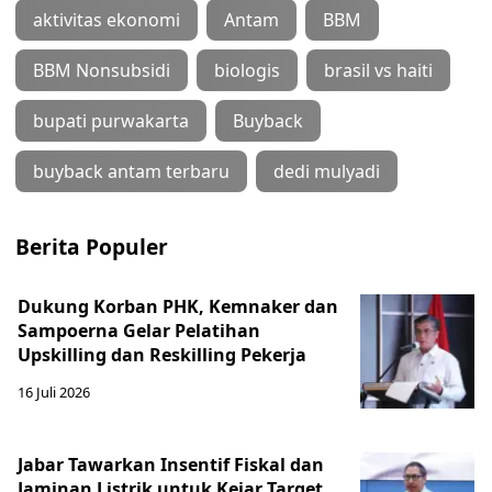
aktivitas ekonomi
Antam
BBM
BBM Nonsubsidi
biologis
brasil vs haiti
bupati purwakarta
Buyback
buyback antam terbaru
dedi mulyadi
Berita Populer
Dukung Korban PHK, Kemnaker dan
Sampoerna Gelar Pelatihan
Upskilling dan Reskilling Pekerja
16 Juli 2026
Jabar Tawarkan Insentif Fiskal dan
Jaminan Listrik untuk Kejar Target