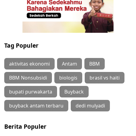
Tag Populer
aktivitas ekonomi
Antam
BBM
BBM Nonsubsidi
biologis
brasil vs haiti
bupati purwakarta
Buyback
buyback antam terbaru
dedi mulyadi
Berita Populer