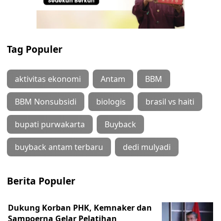
Tag Populer
aktivitas ekonomi
Antam
BBM
BBM Nonsubsidi
biologis
brasil vs haiti
bupati purwakarta
Buyback
buyback antam terbaru
dedi mulyadi
Berita Populer
Dukung Korban PHK, Kemnaker dan
Sampoerna Gelar Pelatihan