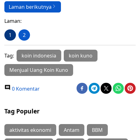
Laman berikutnya
Laman:
1
2
Tag:
koin indonesia
koin kuno
Menjual Uang Koin Kuno
0 Komentar
Tag Populer
aktivitas ekonomi
Antam
BBM