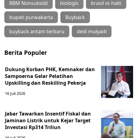
BBM Nonsubsidi
biologis
brasil vs haiti
bupati purwakarta
Buyback
buyback antam terbaru
dedi mulyadi
Berita Populer
Dukung Korban PHK, Kemnaker dan
Sampoerna Gelar Pelatihan
Upskilling dan Reskilling Pekerja
16 Juli 2026
Jabar Tawarkan Insentif Fiskal dan
Jaminan Listrik untuk Kejar Target
Investasi Rp314 Triliun
16 Juli 2026