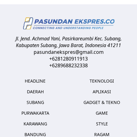
Jl. Jend. Achmad Yani, Pasirkareumbi
Kec. Subang,
Kabupaten Subang, Jawa Barat
,
Indonesia
41211
pasundanekspres@gmail.com
+6281280911913
+6289688232338
HEADLINE
TEKNOLOGI
DAERAH
APLIKASI
SUBANG
GADGET & TEKNO
PURWAKARTA
GAME
KARAWANG
STYLE
BANDUNG
RAGAM