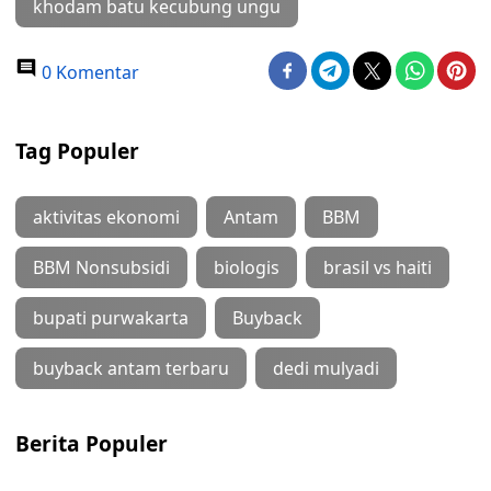
khodam batu kecubung ungu
0 Komentar
Tag Populer
aktivitas ekonomi
Antam
BBM
BBM Nonsubsidi
biologis
brasil vs haiti
bupati purwakarta
Buyback
buyback antam terbaru
dedi mulyadi
Berita Populer