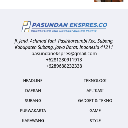
Jl. Jend. Achmad Yani, Pasirkareumbi
Kec. Subang,
Kabupaten Subang, Jawa Barat
,
Indonesia
41211
pasundanekspres@gmail.com
+6281280911913
+6289688232338
HEADLINE
TEKNOLOGI
DAERAH
APLIKASI
SUBANG
GADGET & TEKNO
PURWAKARTA
GAME
KARAWANG
STYLE