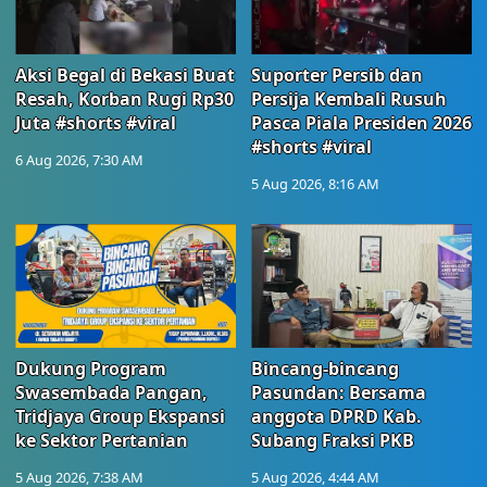
Aksi Begal di Bekasi Buat
Suporter Persib dan
Resah, Korban Rugi Rp30
Persija Kembali Rusuh
Juta #shorts #viral
Pasca Piala Presiden 2026
#shorts #viral
6 Aug 2026, 7:30 AM
5 Aug 2026, 8:16 AM
Dukung Program
Bincang-bincang
Swasembada Pangan,
Pasundan: Bersama
Tridjaya Group Ekspansi
anggota DPRD Kab.
ke Sektor Pertanian
Subang Fraksi PKB
5 Aug 2026, 7:38 AM
5 Aug 2026, 4:44 AM