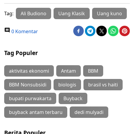
Tag:
Ali Budiono
Uang Klasik
Uang kuno
0 Komentar
Tag Populer
aktivitas ekonomi
Antam
BBM
BBM Nonsubsidi
biologis
brasil vs haiti
bupati purwakarta
Buyback
buyback antam terbaru
dedi mulyadi
Berita Populer