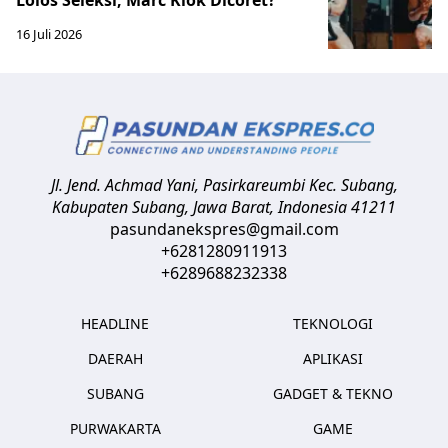
16 Juli 2026
Jl. Jend. Achmad Yani, Pasirkareumbi
Kec. Subang,
Kabupaten Subang, Jawa Barat
,
Indonesia
41211
pasundanekspres@gmail.com
+6281280911913
+6289688232338
HEADLINE
TEKNOLOGI
DAERAH
APLIKASI
SUBANG
GADGET & TEKNO
PURWAKARTA
GAME