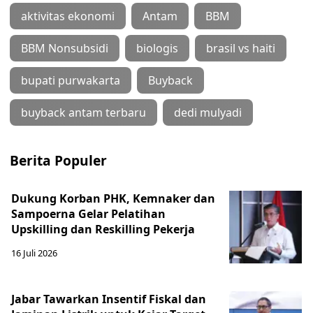
aktivitas ekonomi
Antam
BBM
BBM Nonsubsidi
biologis
brasil vs haiti
bupati purwakarta
Buyback
buyback antam terbaru
dedi mulyadi
Berita Populer
Dukung Korban PHK, Kemnaker dan
Sampoerna Gelar Pelatihan
Upskilling dan Reskilling Pekerja
16 Juli 2026
Jabar Tawarkan Insentif Fiskal dan