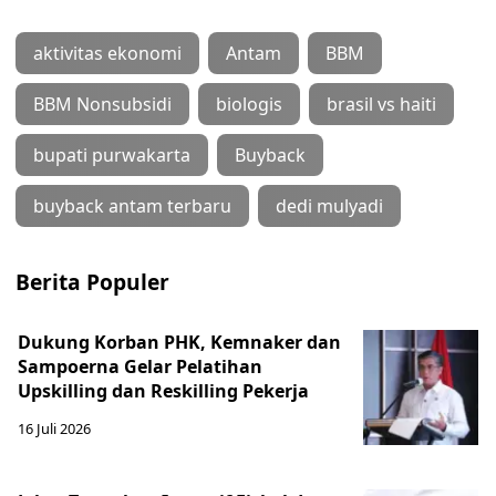
aktivitas ekonomi
Antam
BBM
BBM Nonsubsidi
biologis
brasil vs haiti
bupati purwakarta
Buyback
buyback antam terbaru
dedi mulyadi
Berita Populer
Dukung Korban PHK, Kemnaker dan
Sampoerna Gelar Pelatihan
Upskilling dan Reskilling Pekerja
16 Juli 2026