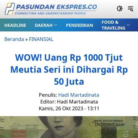
FOOD &
HEADLINE
DAERAH
PENDIDIKAN
TRAVELING
Beranda
»
FINANSIAL
WOW! Uang Rp 1000 Tjut
Meutia Seri ini Dihargai Rp
50 Juta
Penulis:
Hadi Martadinata
Editor: Hadi Martadinata
Kamis, 26 Okt 2023 - 13:11