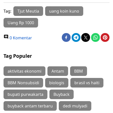
Tag:
Tjut Meutia
uang koin kuno
Uang Rp 1000
0 Komentar
Tag Populer
aktivitas ekonomi
Antam
BBM
BBM Nonsubsidi
biologis
brasil vs haiti
bupati purwakarta
Buyback
buyback antam terbaru
dedi mulyadi