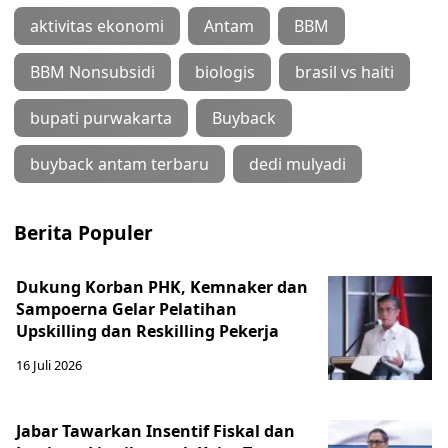
aktivitas ekonomi
Antam
BBM
BBM Nonsubsidi
biologis
brasil vs haiti
bupati purwakarta
Buyback
buyback antam terbaru
dedi mulyadi
Berita Populer
Dukung Korban PHK, Kemnaker dan
Sampoerna Gelar Pelatihan
Upskilling dan Reskilling Pekerja
16 Juli 2026
Jabar Tawarkan Insentif Fiskal dan