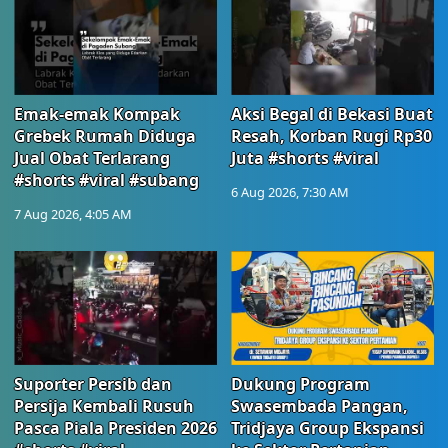
Emak-emak Kompak
Aksi Begal di Bekasi Buat
Grebek Rumah Diduga
Resah, Korban Rugi Rp30
Jual Obat Terlarang
Juta #shorts #viral
#shorts #viral #subang
6 Aug 2026, 7:30 AM
7 Aug 2026, 4:05 AM
Suporter Persib dan
Dukung Program
Persija Kembali Rusuh
Swasembada Pangan,
Pasca Piala Presiden 2026
Tridjaya Group Ekspansi