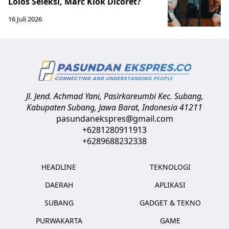
Lolos Seleksi, Marc Klok Dicoret?
16 Juli 2026
Jl. Jend. Achmad Yani, Pasirkareumbi
Kec. Subang,
Kabupaten Subang, Jawa Barat
,
Indonesia
41211
pasundanekspres@gmail.com
+6281280911913
+6289688232338
HEADLINE
TEKNOLOGI
DAERAH
APLIKASI
SUBANG
GADGET & TEKNO
PURWAKARTA
GAME