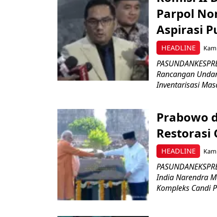
Parpol No
Aspirasi P
HEADLINE
Kami
PASUNDANKESPRES
Rancangan Undan
Inventarisasi Mas
Prabowo d
Restorasi
HEADLINE
Kami
PASUNDANEKSPRES
India Narendra M
Kompleks Candi P