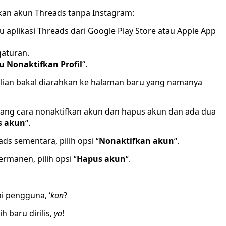
kan akun Threads tanpa Instagram:
u aplikasi Threads dari Google Play Store atau Apple App
gaturan.
u Nonaktifkan Profil
“.
a kalian bakal diarahkan ke halaman baru yang namanya
ntang cara nonaktifkan akun dan hapus akun dan ada dua
s akun
“.
ds sementara, pilih opsi “
Nonaktifkan akun
“.
manen, pilih opsi “
Hapus akun
“.
i pengguna, ‘
kan
?
h baru dirilis,
ya
!