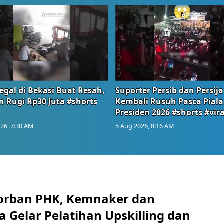
egal di Bekasi Buat Resah,
Suporter Persib dan Persija
n Rugi Rp30 Juta #shorts
Kembali Rusuh Pasca Piala
Presiden 2026 #shorts #vira
26, 7:30 AM
5 Aug 2026, 8:16 AM
orban PHK, Kemnaker dan
 Gelar Pelatihan Upskilling dan