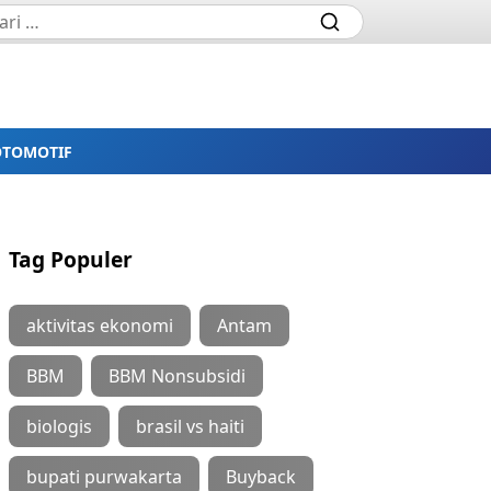
OTOMOTIF
Tag Populer
aktivitas ekonomi
Antam
BBM
BBM Nonsubsidi
biologis
brasil vs haiti
bupati purwakarta
Buyback