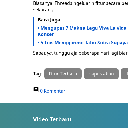
Biasanya, Threads ngeluarin fitur secara b
sekarang.
Baca Juga:
Mengupas 7 Makna Lagu Viva La Vida
Konser
5 Tips Menggoreng Tahu Sutra Supay
Sabar,
ya
, tunggu aja beberapa hari lagi biar 
Tag:
Fitur Terbaru
hapus akun
t
0 Komentar
Video Terbaru