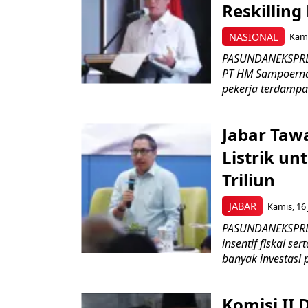
Reskilling
NASIONAL
Kami
PASUNDANEKSPRES
PT HM Sampoerna
pekerja terdampa
Jabar Tawa
Listrik un
Triliun
JABAR
Kamis, 16 
PASUNDANEKSPRES
insentif fiskal s
banyak investasi 
Komisi II