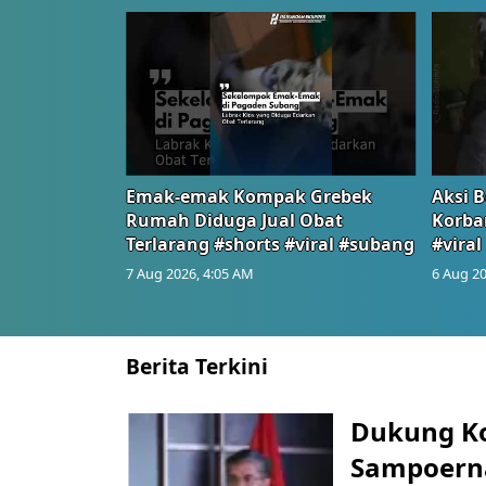
Emak-emak Kompak Grebek
Aksi B
Rumah Diduga Jual Obat
Korba
Terlarang #shorts #viral #subang
#viral
7 Aug 2026, 4:05 AM
6 Aug 20
Berita Terkini
Dukung K
Sampoerna