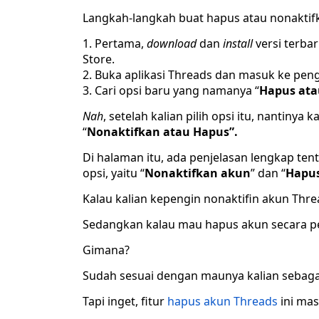
Langkah-langkah buat hapus atau nonaktif
Pertama,
download
dan
install
versi terbar
Store.
Buka aplikasi Threads dan masuk ke pen
Cari opsi baru yang namanya “
Hapus ata
Nah
, setelah kalian pilih opsi itu, nantiny
“
Nonaktifkan atau
Hapus”.
Di halaman itu, ada penjelasan lengkap te
opsi, yaitu “
Nonaktifkan akun
” dan “
Hapu
Kalau kalian kepengin nonaktifin akun Threa
Sedangkan kalau mau hapus akun secara per
Gimana?
Sudah sesuai dengan maunya kalian sebaga
Tapi inget, fitur
hapus akun Threads
ini masi