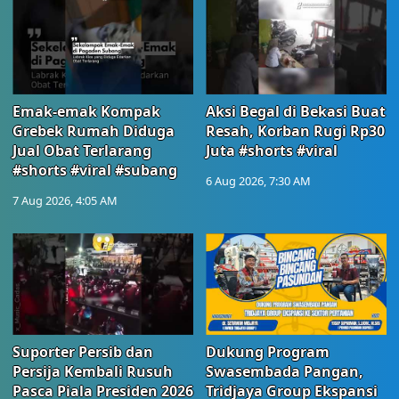
Emak-emak Kompak
Aksi Begal di Bekasi Buat
Grebek Rumah Diduga
Resah, Korban Rugi Rp30
Jual Obat Terlarang
Juta #shorts #viral
#shorts #viral #subang
6 Aug 2026, 7:30 AM
7 Aug 2026, 4:05 AM
Suporter Persib dan
Dukung Program
Persija Kembali Rusuh
Swasembada Pangan,
Pasca Piala Presiden 2026
Tridjaya Group Ekspansi