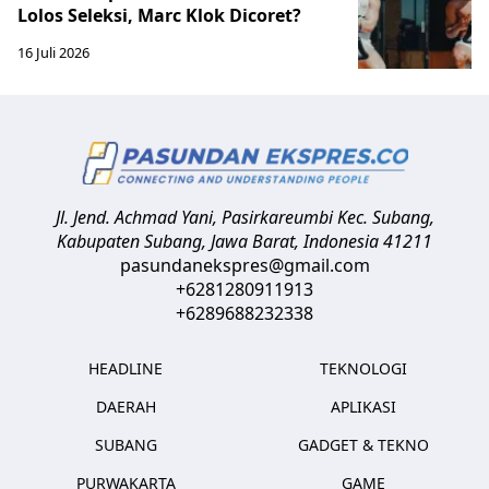
Lolos Seleksi, Marc Klok Dicoret?
16 Juli 2026
Jl. Jend. Achmad Yani, Pasirkareumbi
Kec. Subang,
Kabupaten Subang, Jawa Barat
,
Indonesia
41211
pasundanekspres@gmail.com
+6281280911913
+6289688232338
HEADLINE
TEKNOLOGI
DAERAH
APLIKASI
SUBANG
GADGET & TEKNO
PURWAKARTA
GAME