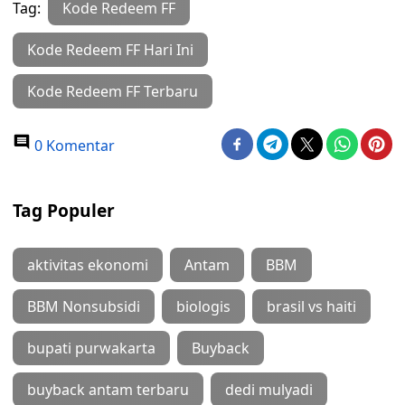
Tag:
Kode Redeem FF
Kode Redeem FF Hari Ini
Kode Redeem FF Terbaru
0 Komentar
Tag Populer
aktivitas ekonomi
Antam
BBM
BBM Nonsubsidi
biologis
brasil vs haiti
bupati purwakarta
Buyback
buyback antam terbaru
dedi mulyadi