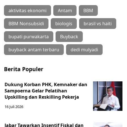
aktivitas ekonomi
Antam
BBM
BBM Nonsubsidi
biologis
brasil vs haiti
bupati purwakarta
Buyback
buyback antam terbaru
dedi mulyadi
Berita Populer
Dukung Korban PHK, Kemnaker dan
Sampoerna Gelar Pelatihan
Upskilling dan Reskilling Pekerja
16 Juli 2026
Jabar Tawarkan Insentif Fiskal dan