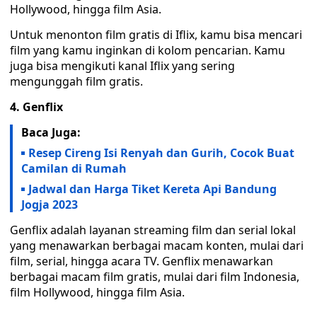
Hollywood, hingga film Asia.
Untuk menonton film gratis di Iflix, kamu bisa mencari
film yang kamu inginkan di kolom pencarian. Kamu
juga bisa mengikuti kanal Iflix yang sering
mengunggah film gratis.
4. Genflix
Baca Juga:
Resep Cireng Isi Renyah dan Gurih, Cocok Buat
Camilan di Rumah
Jadwal dan Harga Tiket Kereta Api Bandung
Jogja 2023
Genflix adalah layanan streaming film dan serial lokal
yang menawarkan berbagai macam konten, mulai dari
film, serial, hingga acara TV. Genflix menawarkan
berbagai macam film gratis, mulai dari film Indonesia,
film Hollywood, hingga film Asia.