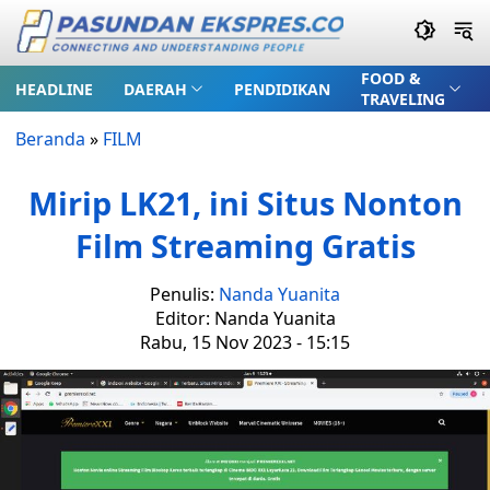
FOOD &
HEADLINE
DAERAH
PENDIDIKAN
TRAVELING
Beranda
»
FILM
Mirip LK21, ini Situs Nonton
Film Streaming Gratis
Penulis:
Nanda Yuanita
Editor: Nanda Yuanita
Rabu, 15 Nov 2023 - 15:15