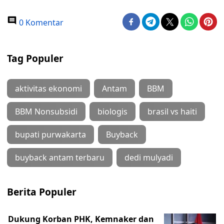
0 Komentar
Tag Populer
aktivitas ekonomi
Antam
BBM
BBM Nonsubsidi
biologis
brasil vs haiti
bupati purwakarta
Buyback
buyback antam terbaru
dedi mulyadi
Berita Populer
Dukung Korban PHK, Kemnaker dan