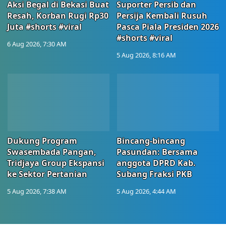
Aksi Begal di Bekasi Buat
Suporter Persib dan
Resah, Korban Rugi Rp30
Persija Kembali Rusuh
Juta #shorts #viral
Pasca Piala Presiden 2026
#shorts #viral
6 Aug 2026, 7:30 AM
5 Aug 2026, 8:16 AM
Dukung Program
Bincang-bincang
Swasembada Pangan,
Pasundan: Bersama
Tridjaya Group Ekspansi
anggota DPRD Kab.
ke Sektor Pertanian
Subang Fraksi PKB
5 Aug 2026, 7:38 AM
5 Aug 2026, 4:44 AM