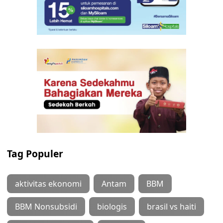
Tag Populer
aktivitas ekonomi
Antam
BBM
BBM Nonsubsidi
biologis
brasil vs haiti