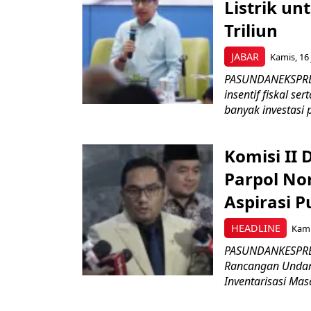
Listrik un
Triliun
JABAR
Kamis, 16 
PASUNDANEKSPRES
insentif fiskal s
banyak investasi 
Komisi II
Parpol No
Aspirasi P
HEADLINE
Kami
PASUNDANKESPRES
Rancangan Undan
Inventarisasi Mas