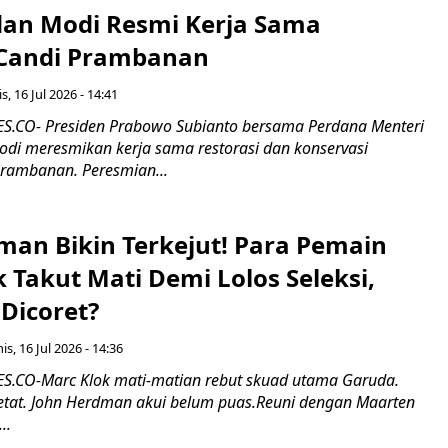
an Modi Resmi Kerja Sama
 Candi Prambanan
s, 16 Jul 2026 - 14:41
.CO- Presiden Prabowo Subianto bersama Perdana Menteri
odi meresmikan kerja sama restorasi dan konservasi
rambanan. Peresmian...
man Bikin Terkejut! Para Pemain
k Takut Mati Demi Lolos Seleksi,
Dicoret?
s, 16 Jul 2026 - 14:36
.CO-Marc Klok mati-matian rebut skuad utama Garuda.
 ketat. John Herdman akui belum puas.Reuni dengan Maarten
..