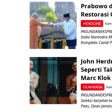
Prabowo d
Restorasi
HEADLINE
Kami
PASUNDANEKSPRES
India Narendra M
Kompleks Candi P
John Herd
Seperti Ta
Marc Klok 
OLAHRAGA
Kami
PASUNDANEKSPRES
Seleksi berjalan
Paes, Dean James.