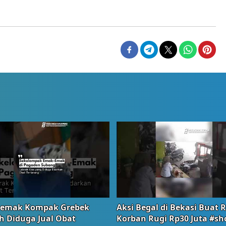
emak Kompak Grebek
Aksi Begal di Bekasi Buat 
 Diduga Jual Obat
Korban Rugi Rp30 Juta #sh