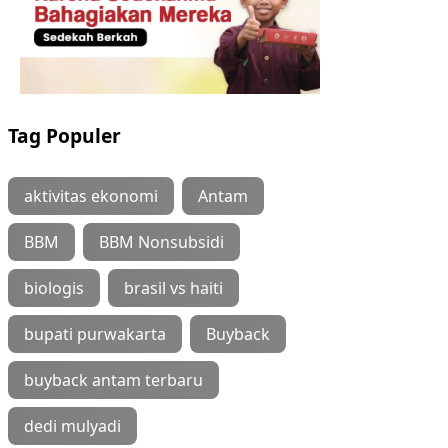
Tag Populer
aktivitas ekonomi
Antam
BBM
BBM Nonsubsidi
biologis
brasil vs haiti
bupati purwakarta
Buyback
buyback antam terbaru
dedi mulyadi