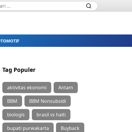
OTOMOTIF
Tag Populer
aktivitas ekonomi
Antam
BBM
BBM Nonsubsidi
biologis
brasil vs haiti
bupati purwakarta
Buyback