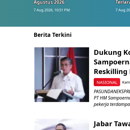
Agustus 2026
Terlar
7 Aug 2026, 10:51 PM
7 Aug 20
Berita Terkini
Dukung K
Sampoerna
Reskilling
NASIONAL
Kami
PASUNDANEKSPRES
PT HM Sampoerna
pekerja terdampa
Jabar Tawa