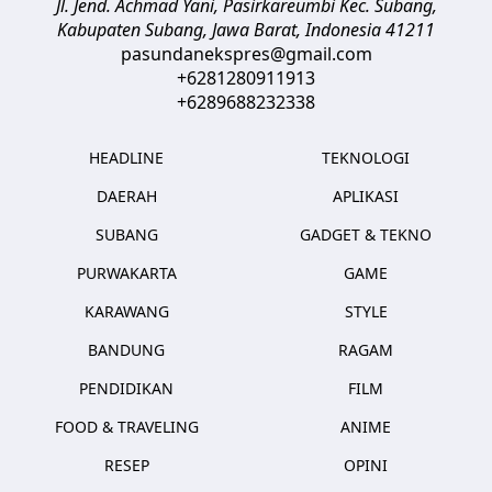
Jl. Jend. Achmad Yani, Pasirkareumbi
Kec. Subang,
Kabupaten Subang, Jawa Barat
,
Indonesia
41211
pasundanekspres@gmail.com
+6281280911913
+6289688232338
HEADLINE
TEKNOLOGI
DAERAH
APLIKASI
SUBANG
GADGET & TEKNO
PURWAKARTA
GAME
KARAWANG
STYLE
BANDUNG
RAGAM
PENDIDIKAN
FILM
FOOD & TRAVELING
ANIME
RESEP
OPINI