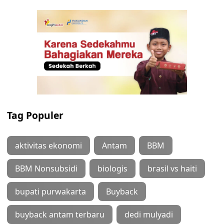
Tag Populer
aktivitas ekonomi
Antam
BBM
BBM Nonsubsidi
biologis
brasil vs haiti
bupati purwakarta
Buyback
buyback antam terbaru
dedi mulyadi