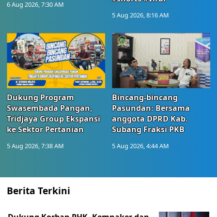
6 Aug 2026, 7:30 AM
5 Aug 2026, 8:16 AM
Dukung Program
Bincang-bincang
Swasembada Pangan,
Pasundan: Bersama
Tridjaya Group Ekspansi
anggota DPRD Kab.
ke Sektor Pertanian
Subang Fraksi PKB
5 Aug 2026, 7:38 AM
5 Aug 2026, 4:44 AM
Berita Terkini