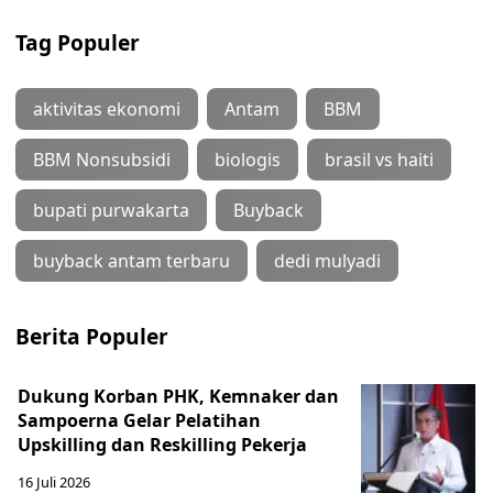
Tag Populer
aktivitas ekonomi
Antam
BBM
BBM Nonsubsidi
biologis
brasil vs haiti
bupati purwakarta
Buyback
buyback antam terbaru
dedi mulyadi
Berita Populer
Dukung Korban PHK, Kemnaker dan
Sampoerna Gelar Pelatihan
Upskilling dan Reskilling Pekerja
16 Juli 2026