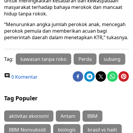
untuk meningkatkan kesadaran dan kewaspadaan
masyarakat terhadap bahaya merokok dan mancaat
hidup tanpa rokok.
“Menurunkan angka jumlah perokok anak, mencegah
perokok pemula dan memberikan acuan bagi
pemerintah daerah dalam menetapkan KTR,” tukasnya.
Tag:
kawasan tanpa roko
Perda
subang
0 Komentar
Tag Populer
aktivitas ekonomi
Antam
BBM
BBM Nonsubsidi
biologis
brasil vs haiti