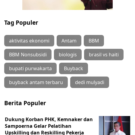
Tag Populer
aktivitas ekonomi
Antam
BBM
BBM Nonsubsidi
biologis
brasil vs haiti
bupati purwakarta
Buyback
buyback antam terbaru
dedi mulyadi
Berita Populer
Dukung Korban PHK, Kemnaker dan
Sampoerna Gelar Pelatihan
Upskilling dan Reskilling Pekerja