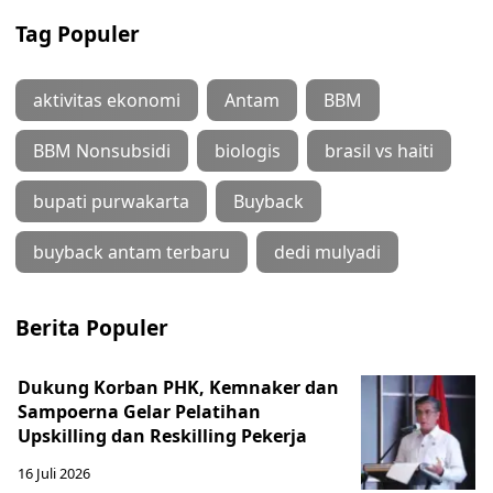
Tag Populer
aktivitas ekonomi
Antam
BBM
BBM Nonsubsidi
biologis
brasil vs haiti
bupati purwakarta
Buyback
buyback antam terbaru
dedi mulyadi
Berita Populer
Dukung Korban PHK, Kemnaker dan
Sampoerna Gelar Pelatihan
Upskilling dan Reskilling Pekerja
16 Juli 2026