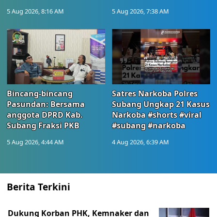
5 Aug 2026, 8:16 AM
5 Aug 2026, 7:38 AM
Bincang-bincang
Satres Narkoba Polres
Pasundan: Bersama
Subang Ungkap 21 Kasus
anggota DPRD Kab.
Narkoba #shorts #viral
Subang Fraksi PKB
#subang #narkoba
5 Aug 2026, 4:44 AM
4 Aug 2026, 6:39 AM
Berita Terkini
Dukung Korban PHK, Kemnaker dan