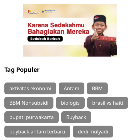
Tag Populer
aktivitas ekonomi
Antam
BBM
BBM Nonsubsidi
biologis
brasil vs haiti
bupati purwakarta
Buyback
buyback antam terbaru
dedi mulyadi