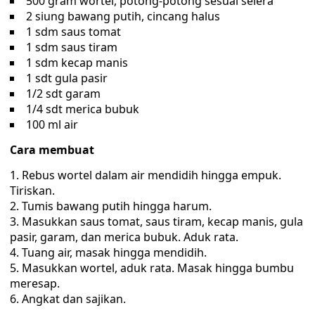
500 gram wortel, potong-potong sesuai selera
2 siung bawang putih, cincang halus
1 sdm saus tomat
1 sdm saus tiram
1 sdm kecap manis
1 sdt gula pasir
1/2 sdt garam
1/4 sdt merica bubuk
100 ml air
Cara membuat
Rebus wortel dalam air mendidih hingga empuk.
Tiriskan.
Tumis bawang putih hingga harum.
Masukkan saus tomat, saus tiram, kecap manis, gula
pasir, garam, dan merica bubuk. Aduk rata.
Tuang air, masak hingga mendidih.
Masukkan wortel, aduk rata. Masak hingga bumbu
meresap.
Angkat dan sajikan.