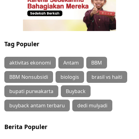
Tag Populer
aktivitas ekonomi
Antam
BBM
BBM Nonsubsidi
biologis
brasil vs haiti
bupati purwakarta
Buyback
buyback antam terbaru
dedi mulyadi
Berita Populer