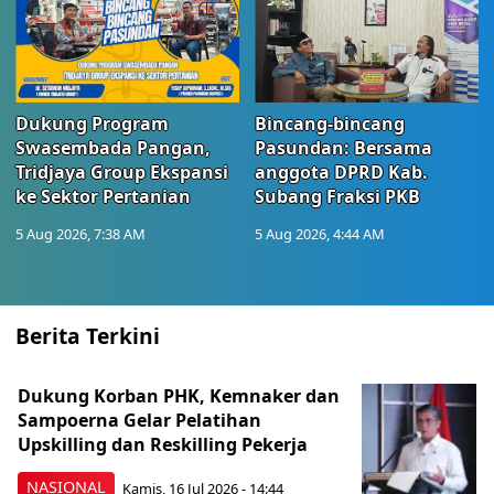
Dukung Program
Bincang-bincang
Swasembada Pangan,
Pasundan: Bersama
Tridjaya Group Ekspansi
anggota DPRD Kab.
ke Sektor Pertanian
Subang Fraksi PKB
5 Aug 2026, 7:38 AM
5 Aug 2026, 4:44 AM
Berita Terkini
Dukung Korban PHK, Kemnaker dan
Sampoerna Gelar Pelatihan
Upskilling dan Reskilling Pekerja
NASIONAL
Kamis, 16 Jul 2026 - 14:44