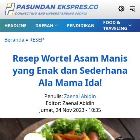
FOOD &
HEADLINE
DAERAH
PENDIDIKAN
TRAVELING
Beranda
»
RESEP
Resep Wortel Asam Manis
yang Enak dan Sederhana
Ala Mama Ida!
Penulis:
Zaenal Abidin
Editor: Zaenal Abidin
Jumat, 24 Nov 2023 - 10:35