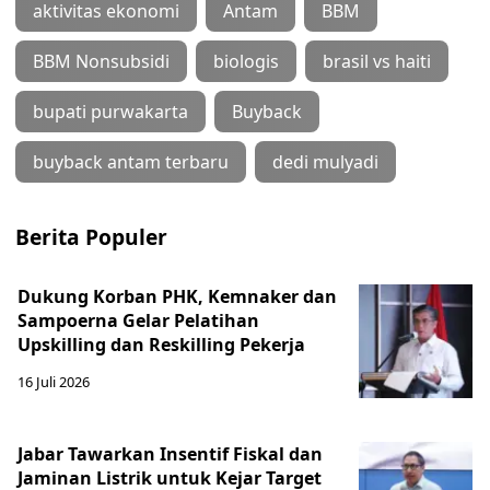
aktivitas ekonomi
Antam
BBM
BBM Nonsubsidi
biologis
brasil vs haiti
bupati purwakarta
Buyback
buyback antam terbaru
dedi mulyadi
Berita Populer
Dukung Korban PHK, Kemnaker dan
Sampoerna Gelar Pelatihan
Upskilling dan Reskilling Pekerja
16 Juli 2026
Jabar Tawarkan Insentif Fiskal dan
Jaminan Listrik untuk Kejar Target